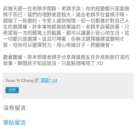
前幾天跟一位老棋手閒聊，老棋手說：你的經驗都只是當個
棋子而已，我們的視野差距極大。過去老棋手在當棋子時，
錯過了一些邀約，令旁人感到惋惜，但一切都基於對自己人
生的選擇權，許多事物都是結果論的。老棋手說著說著，只
希望每一次的戰場上的輸贏，都可以讓妻小安心地生活。這
一切都只是選擇。並且叮嚀著：你無法選擇機運或聰明才
智，但你可以選擇努力、用心地過日子，把握機會。
聽著聽著，原本想跟老棋手分享周邊朋友在外商新創打滾的
故事，瞬間就不知該說沒，只能點頭唯喏了 XD
Yuan Yi Chang
於
清晨7:24
分享
沒有留言:
張貼留言