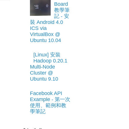
Board
教學筆
記 - 安
裝 Android 4.0
ICS via
VirtualBox @
Ubuntu 10.04
[Linux] 安裝
Hadoop 0.20.1
Multi-Node
Cluster @
Ubuntu 9.10
Facebook API
Example - 第一次
使用、範例和教
學筆記