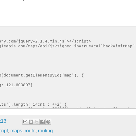
ery.com/jquery-2.1.4.min.js"></script>
gleapis.com/maps/api/js?signed_in=true&callback=initMap"
p(document.getElementById('map'), {
g: 121.603807}
lts'].length; i<cnt ; ++i) {
.LatLng(data['results'][i]['location'].lat,data['results
:13
ript
,
maps
,
route
,
routing