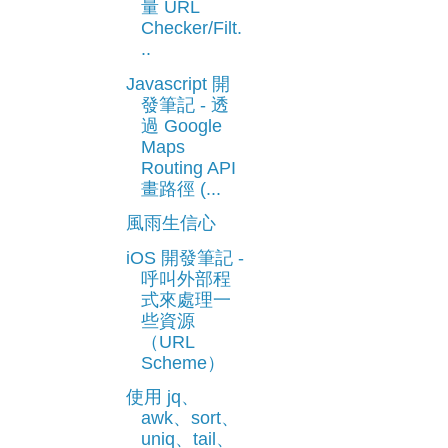
量 URL
Checker/Filt.
..
Javascript 開
發筆記 - 透
過 Google
Maps
Routing API
畫路徑 (...
風雨生信心
iOS 開發筆記 -
呼叫外部程
式來處理一
些資源
（URL
Scheme）
使用 jq、
awk、sort、
uniq、tail、