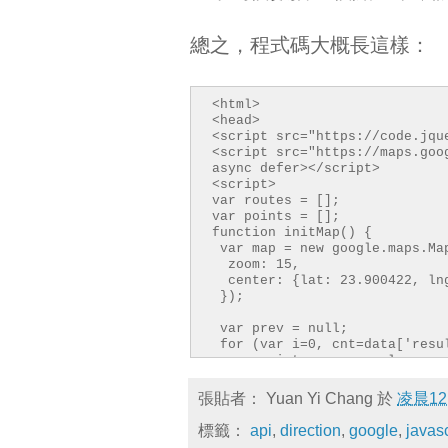
總之，程式碼大概長這樣：
<html>
<head>
<script src="https://code.jqu
<script src="https://maps.goo
async defer></script>
<script>
var routes = [];
var points = [];
function initMap() {
var map = new google.maps.Ma
zoom: 15,
center: {lat: 23.900422, ln
});
var prev = null;
for (var i=0, cnt=data['resu
var point = new google.maps
[i]['location'].lng);
points.push({
張貼者：
Yuan Yi Chang
於
凌晨12
location: point,
stopover: false,
// 是否顯示
標籤：
api
,
direction
,
google
,
javasc
});