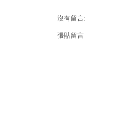
// add marker
if (0) {
沒有留言:
var marker = new google.ma
map: map,
position: point,
});
張貼留言
}
if (prev) {
// use multiple routes
routes.push({
origin: prev,
destination: point,
travelMode: google.maps.T
});
}
prev = point;
}
var directionsService = new 
// multiple routes
// https://developers.google
if (0) {
for (var i=0, cnt=routes.le
console.log(i);
directionsService.route(ro
if (status == google.maps
var directionsDisplay = 