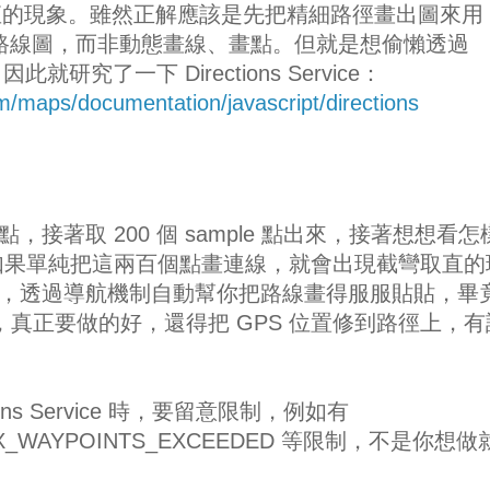
直的現象。雖然正解應該是先把精細路徑畫出圖來用
 都畫好路線圖，而非動態畫線、畫點。但就是想偷懶透過
D 因此就研究了一下 Directions Service：
m/maps/documentation/javascript/directions
點，接著取 200 個 sample 點出來，接著想想看怎
 來畫圖。如果單純把這兩百個點畫連線，就會出現截彎取直的
 導航，透過導航機制自動幫你把路線畫得服服貼貼，畢
，真正要做的好，還得把 GPS 位置修到路徑上，有
ctions Service 時，要留意限制，例如有
MAX_WAYPOINTS_EXCEEDED 等限制，不是你想