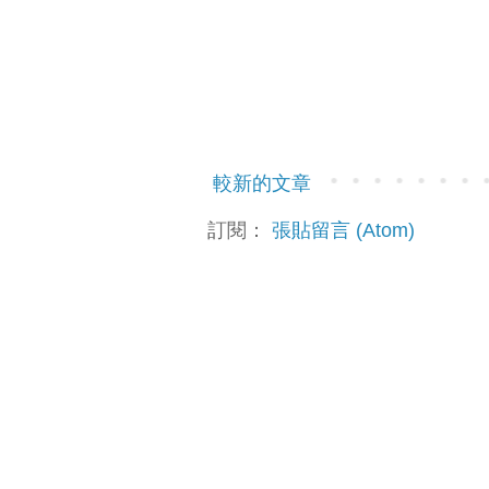
suppressMarkers: true
});
directionsDisplay.setMap
directionsDisplay.setDir
}
} );
}
}
// use multiple stops
較新的文章
// https://developers.google
var max_steps = 36;
for (var i=0, cnt=points.len
訂閱：
張貼留言 (Atom)
var stops = []; // max shou
var next_stop = Math.floor(
for (var j=i+next_stop ; j<
// 去頭去尾, 頭擺在 origin
stops.push(points[j]);
var request = {
origin: points[i].location
destination: i+(max_steps 
1].location,
waypoints: stops,
travelMode: google.maps.Tr
};
directionsService.route(req
if (status == google.maps.
var directionsDisplay = n