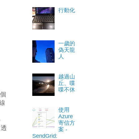
行動化
一歲的
偽天龍
人
越過山
丘、喋
喋不休
 個
線
使用
Azure
解
寄信方
，透
案 -
SendGrid: