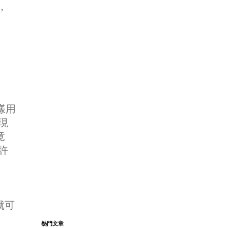
，
樣用
現
竟
許
做就可
熱門文章