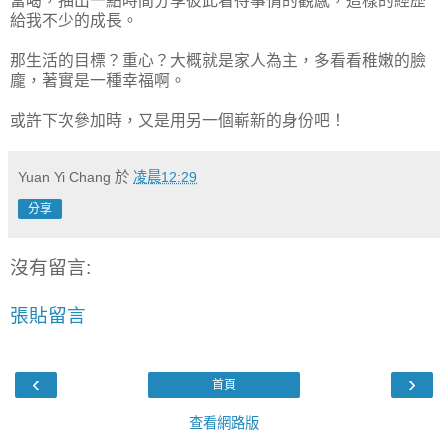
當喝，抽出一點時間分享彼此看待事情的觀感，這樣的經歷
給我不少的成長。
那生活的目標？重心？大概就是家人為主，多看看稚嫩的臉
龐，著實是一種幸福啊。
或許下次參加時，又是用另一個嶄新的身份吧！
Yuan Yi Chang
於
凌晨12:29
分享
沒有留言:
張貼留言
‹
›
首頁
查看網路版