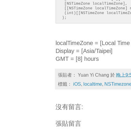
[NSTimeZone localTimeZone],
[[NSTimeZone localTimeZone] 
(int)[[NSTimeZone localTimeZ
);
localTimeZone = [Local Time
Display = [Asia/Taipei]
GMT = [8] hours
張貼者：
Yuan Yi Chang
於
晚上9:
標籤：
iOS
,
localtime
,
NSTimezon
沒有留言:
張貼留言