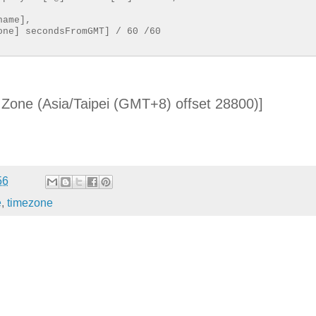
name],
one] secondsFromGMT] / 60 /60
 Zone (Asia/Taipei (GMT+8) offset 28800)]
56
e
,
timezone