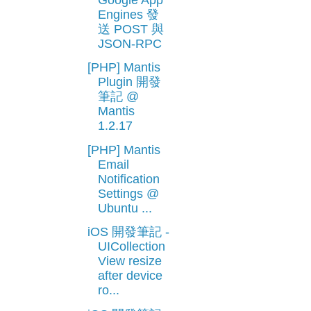
Engines 發
送 POST 與
JSON-RPC
[PHP] Mantis
Plugin 開發
筆記 @
Mantis
1.2.17
[PHP] Mantis
Email
Notification
Settings @
Ubuntu ...
iOS 開發筆記 -
UICollection
View resize
after device
ro...