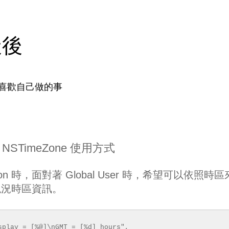
天後
喜歡自己做的事
 / NSTimeZone 使用方式
fication 時，面對著 Global User 時，希望可以依照時
現況時區資訊。
splay = [%@]\nGMT = [%d] hours",