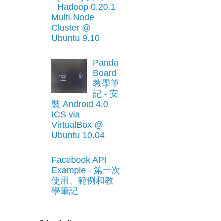
Hadoop 0.20.1
Multi-Node
Cluster @
Ubuntu 9.10
Panda
Board
教學筆
記 - 安
裝 Android 4.0
ICS via
VirtualBox @
Ubuntu 10.04
Facebook API
Example - 第一次
使用、範例和教
學筆記