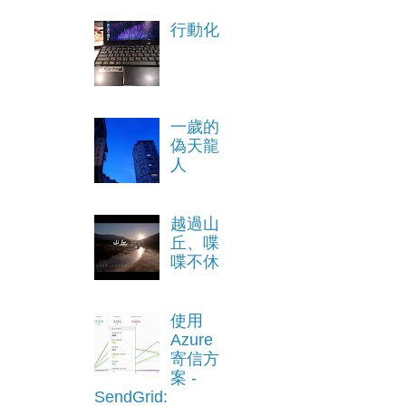
行動化
一歲的
偽天龍
人
越過山
丘、喋
喋不休
使用
Azure
寄信方
案 -
SendGrid: