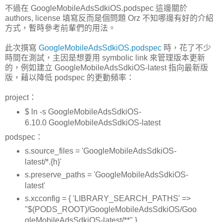
不過在 GoogleMobileAdsSdkiOS.podspec 這邊關於
authors, license 填寫反而是個問題 Orz 不知哪邊有好的介紹
方式，暫時參考前輩們的用法。
此次撰寫
GoogleMobileAdsSdkiOS.podspec
時，花了不少
時間在測試，主因是想要用 symbolic link 來管理版本更新
的，例如建立 GoogleMobileAdsSdkiOS-latest 指向最新版
版，藉以降低 podspec 的更動頻率：
project：
$ ln -s GoogleMobileAdsSdkiOS-
6.10.0 GoogleMobileAdsSdkiOS-latest
podspec：
s.source_files = 'GoogleMobileAdsSdkiOS-
latest/*.{h}'
s.preserve_paths = 'GoogleMobileAdsSdkiOS-
latest'
s.xcconfig = { 'LIBRARY_SEARCH_PATHS' =>
"$(PODS_ROOT)/GoogleMobileAdsSdkiOS/Goo
gleMobileAdsSdkiOS-latest/**" }