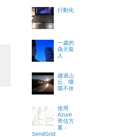
行動化
一歲的
偽天龍
人
越過山
丘、喋
喋不休
使用
Azure
寄信方
案 -
SendGrid: