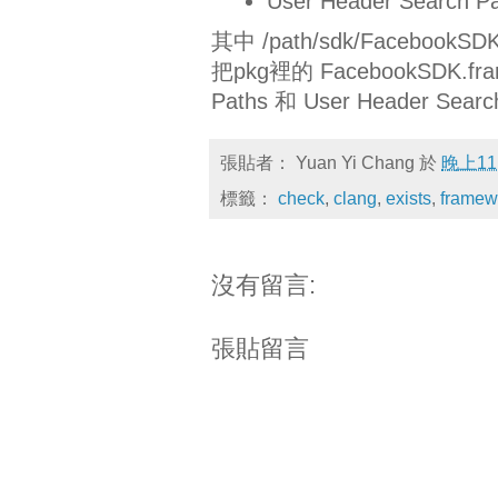
User Header Search Pat
其中 /path/sdk/FacebookS
把pkg裡的 FacebookSDK.f
Paths 和 User Header S
張貼者：
Yuan Yi Chang
於
晚上11
標籤：
check
,
clang
,
exists
,
framew
沒有留言:
張貼留言