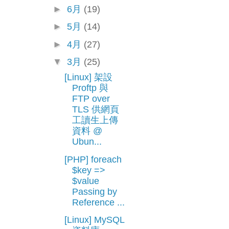
►
6月
(19)
►
5月
(14)
►
4月
(27)
▼
3月
(25)
[Linux] 架設
Proftp 與
FTP over
TLS 供網頁
工讀生上傳
資料 @
Ubun...
[PHP] foreach
$key =>
$value
Passing by
Reference ...
[Linux] MySQL