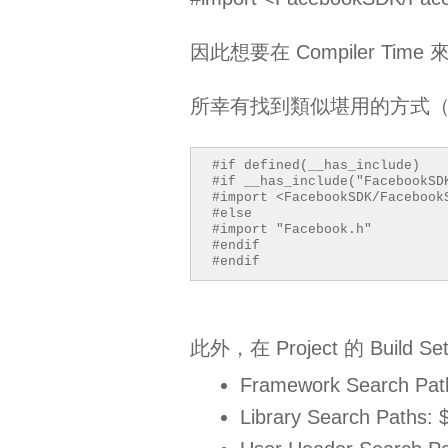
因此想要在 Compiler Ti
所幸有找到類似堪用的方式
#if defined(__has_include)
#if __has_include("FacebookSD
#import <FacebookSDK/Facebook
#else
#import "Facebook.h"
#endif
#endif
此外，在 Project 的 Buil
Framework Search Pat
Library Search Paths