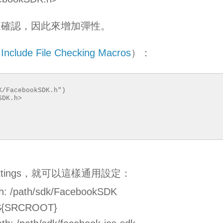
me 來確認，因此來增加彈性。
（
Include File Checking Macros
）：
K/FacebookSDK.h")
SDK.h>
d Settings，就可以這樣通用設定：
h: /path/sdk/FacebookSDK
: ${SRCROOT}