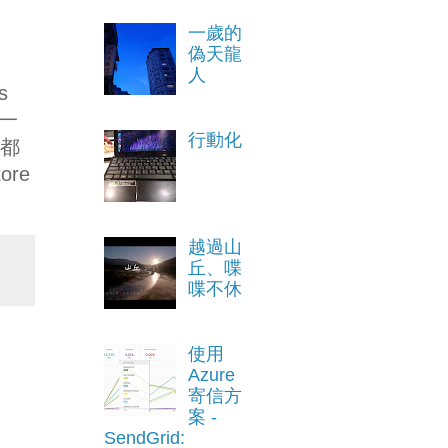
一歲的
偽天龍
人
s
第一
行動化
整都
ore
越過山
丘、喋
喋不休
使用
Azure
寄信方
案 -
SendGrid: