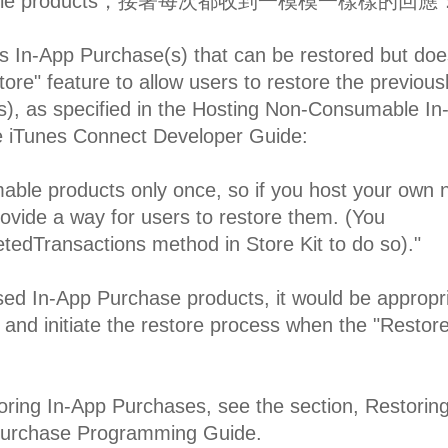
able products，接著每次都收到一模模一樣樣的回應
s In-App Purchase(s) that can be restored but doe
tore" feature to allow users to restore the previous
), as specified in the Hosting Non-Consumable In
e iTunes Connect Developer Guide:
ble products only once, so if you host your own 
vide a way for users to restore them. (You
edTransactions method in Store Kit to do so)."
sed In-App Purchase products, it would be appropr
 and initiate the restore process when the "Restor
oring In-App Purchases, see the section, Restorin
 Purchase Programming Guide.