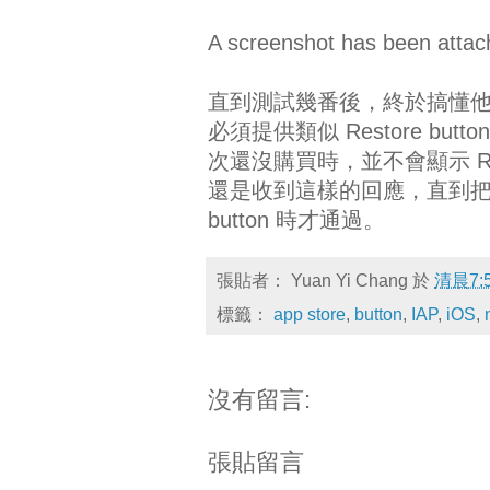
A screenshot has been attach
直到測試幾番後，終於搞懂他們在想什麼
必須提供類似 Restore b
次還沒購買時，並不會顯示 Re
還是收到這樣的回應，直到把 non-c
button 時才通過。
張貼者：
Yuan Yi Chang
於
清晨7:
標籤：
app store
,
button
,
IAP
,
iOS
,
沒有留言:
張貼留言