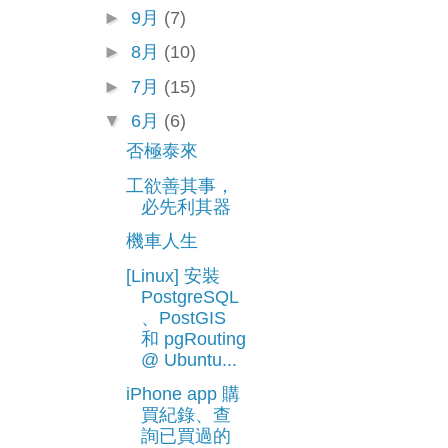
►
9月
(7)
►
8月
(10)
►
7月
(15)
▼
6月
(6)
否極泰來
工欲善其事，
必先利其器
機車人生
[Linux] 安裝
PostgreSQL
、PostGIS
和 pgRouting
@ Ubuntu...
iPhone app 購
買紀錄、查
詢已買過的