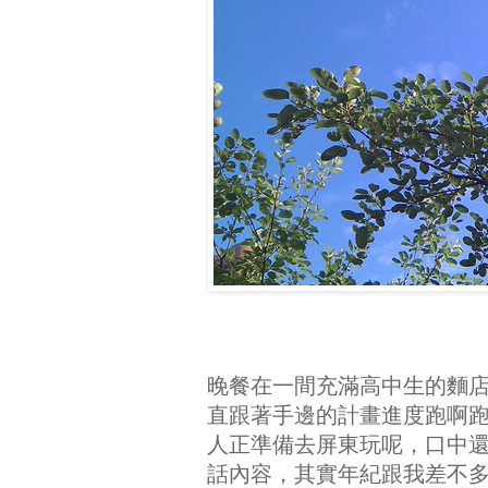
晚餐在一間充滿高中生的麵
直跟著手邊的計畫進度跑啊
人正準備去屏東玩呢，口中
話內容，其實年紀跟我差不