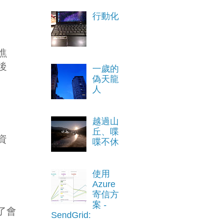
行動化
瞧
後
一歲的
偽天龍
人
越過山
丘、喋
資
喋不休
使用
Azure
寄信方
案 -
了會
SendGrid: