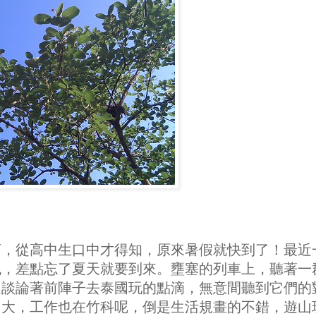
店，從高中生口中才得知，原來暑假就快到了！最近
跑，差點忘了夏天就要到來。壅塞的列車上，聽著一
還談論著前陣子去泰國玩的點滴，無意間聽到它們的
多大，工作也在竹科呢，倒是生活規畫的不錯，遊山