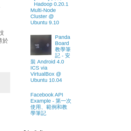
Hadoop 0.20.1
。
Multi-Node
Cluster @
Ubuntu 9.10
技
Panda
勝於
Board
教學筆
記 - 安
裝 Android 4.0
ICS via
VirtualBox @
Ubuntu 10.04
Facebook API
Example - 第一次
使用、範例和教
學筆記