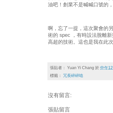
油吧！創業不是喊喊口號的
啊，忘了一提，這次聚會的
術的 spec ，有時設法脫
高超的技術。這也是我在此
張貼者：
Yuan Yi Chang
於
中午12
標籤：
冗長碎碎唸
沒有留言:
張貼留言