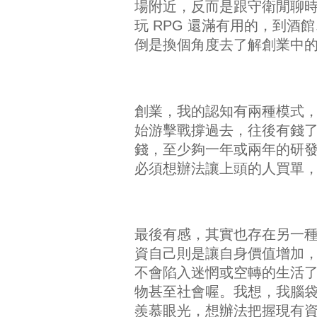
場附近，反而是跟守衛閒聊
玩 RPG 還滿有用的，到
倒是換個角度去了解創業中
創業，我的認知有兩種模式
始游擊戰撐過去，往後有錢
錢，至少夠一年或兩年的研
必須想辦法讓上頭的人買單
最後有感，其實也存在另一
資自己則是讓自身價值增加
不會陷入迷惘或空轉的生活
物甚至社會喔。我想，我腦
羨慕眼光，想辦法把握現有