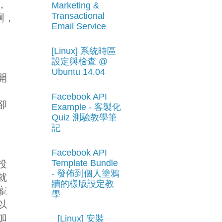
，
Marketing &
Transactional
啊，
Email Service
[Linux] 系統時區
設定與檢查 @
Ubuntu 14.04
開
Facebook API
卻
Example - 客製化
Quiz 測驗教學筆
記
Facebook API
Template Bundle
投
- 發佈到個人塗鴉
就
牆的樣版設定教
寵
學
以
加
[Linux] 安裝