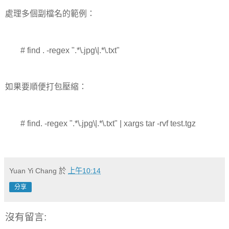
處理多個副檔名的範例：
# find . -regex ".*\.jpg\|.*\.txt"
如果要順便打包壓縮：
# find. -regex ".*\.jpg\|.*\.txt" | xargs tar -rvf test.tgz
Yuan Yi Chang
於
上午10:14
分享
沒有留言: