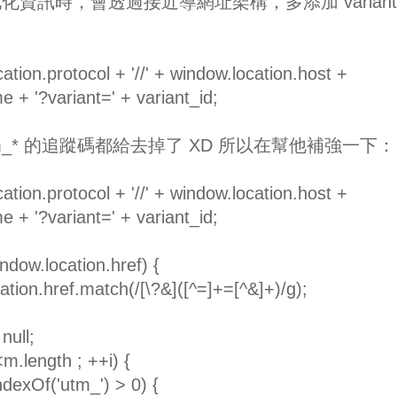
資訊時，會透過接近導網址架構，多添加 variant
tion.protocol + '//' + window.location.host +
 + '?variant=' + variant_id;
_* 的追蹤碼都給去掉了 XD 所以在幫他補強一下：
tion.protocol + '//' + window.location.host +
 + '?variant=' + variant_id;
ndow.location.href) {
tion.href.match(/[\?&]([^=]+=[^&]+)/g);
null;
i<m.length ; ++i) {
indexOf('utm_') > 0) {