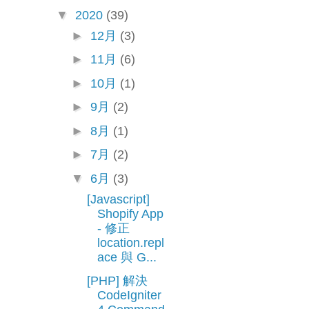
▼
2020
(39)
►
12月
(3)
►
11月
(6)
►
10月
(1)
►
9月
(2)
►
8月
(1)
►
7月
(2)
▼
6月
(3)
[Javascript]
Shopify App
- 修正
location.repl
ace 與 G...
[PHP] 解決
CodeIgniter