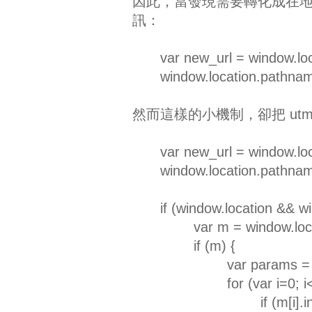
因此，當發現需要轉化成在地化
訊：
var new_url = window.loca
window.location.pathname
然而這樣的小機制，卻把 utm
var new_url = window.loca
window.location.pathname
if (window.location && wi
var m = window.loca
if (m) {
var params = 
for (var i=0; 
if (m[i].