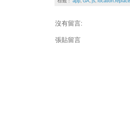
標籤：
app
,
GA
,
js
,
location.replac
沒有留言:
張貼留言