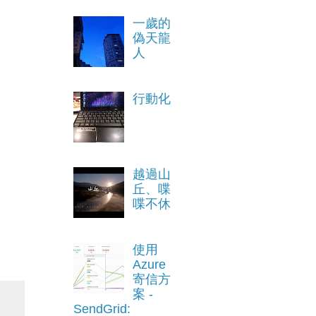
一歲的
偽天龍
人
行動化
越過山
丘、喋
喋不休
使用
Azure
寄信方
案 -
SendGrid: