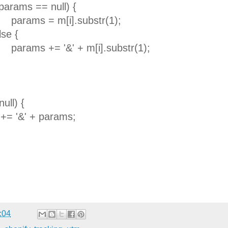
(params == null) {
params = m[i].substr(1);
lse {
params += '&' + m[i].substr(1);
ull) {
 += '&' + params;
:04