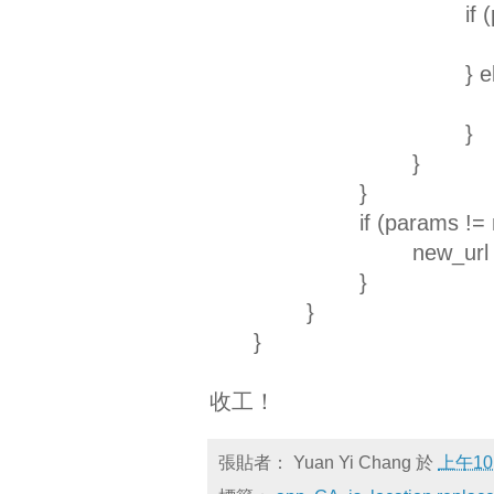
if 
} e
}
}
}
if (params != n
new_url
}
}
}
收工！
張貼者：
Yuan Yi Chang
於
上午10