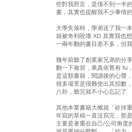
些對我而言，是僅不到一半
書，其實也提醒我不少事情
大學失落時，學弟送了我一
就被奇利咬壞 XD 其實我
一兩年翻的書目差不多，但我真
幾年前聽了創業家兄弟的分享
翻一下複習，果真依舊有 f
是這類書籍，閱讀後的心聲
很多場景是很難使出其招數
八卦，聽完就不小心忘記了
其他本業書籍大概就「砍掉重練
年寫的草稿一直沒寫完，那
主要是著重在自己/公司角度
就是要細分壟斷」、「給力」、「