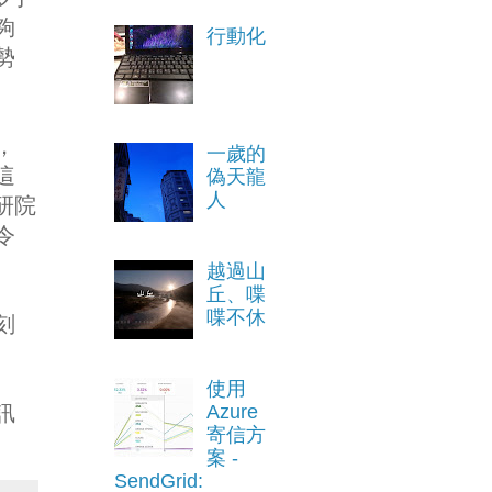
夠
行動化
勢
，
一歲的
這
偽天龍
人
研院
令
越過山
丘、喋
喋不休
刻
使用
訊
Azure
寄信方
案 -
SendGrid: