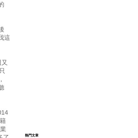
的
後
我這
週又
只
，
聽
14
籍
創業
熱門文章
多了