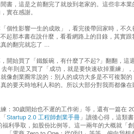
的閒書，這是之前翻完了就放到老家的。這些非本業
的，實在感謝。
本「個性影響一生的成敗」，看完後帶回家時，不久
也想不起那本書在說什麼，看看網路上的目錄，其實跟
的翻完就忘了 ...
，開始買了「鐵飯碗，有什麼了不起?」翻翻，這
u，去年則是又買了「成功，就是要快速砍掉重練」，
，就像創業圈常說的：別人的成功大多是不可複製的
，真的要天時地利人和的。所以大部分對我而都像在
：30歲開始也不遲的工作術」等，還有一篇在 20
是「
Startup 2.0 工程師創業手冊
」讀後心得，這類書
的福利爭取，如股份比例等。這一兩年的大概就「
電商 Zero to One：從0到1」等等，偏向我想