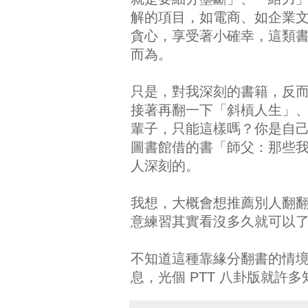
解的項目，如電商、如企業
貪心，享受著小確幸，這類
而為。
只是，對我深刻的書籍，反
接著再翻一下「斜槓人生」
輩子，只能這樣嗎？你是自己
圖書館借的書「師父：那些
人深刻的。
我想，大概會想推薦別人翻
意練習其實看沒多久就可以了
不知道這種靠緣分翻書的情
息，光個 PTT 八卦版就許