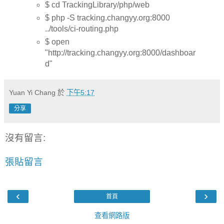
$ cd TrackingLibrary/php/web
$ php -S tracking.changyy.org:8000
../tools/ci-routing.php
$ open
"http://tracking.changyy.org:8000/dashboar
d"
Yuan Yi Chang
於
下午5:17
分享
沒有留言:
張貼留言
‹
›
首頁
查看網路版