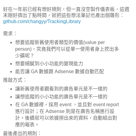
好在一年前已經有想好規則，但一直沒空製作儀表板，這週
末剛好擠出了點時間，就把這些想法筆記也產出個雛形：
github.com/changyy/TrackingLibrary
需求：
想要追蹤新舊使用者類型的價值(value per
person)，究竟我們可以從單一使用者身上挖出多
少礦呢？
想要細膩到小小功能的變現能力
能否讓 GA 數據跟 Adsense 數據自動匹配
推敲方式：
讓新舊使用者觀看到的廣告單元是不一樣的
讓想追蹤的小小功能的廣告單元是不一樣的
在 GA 數據裡，採用 event ，並且對 event report
進行設計；在 Adsense 則是在廣告名稱進行設
計。後續就可以依據撈出來的資料，自動組出對
應的報表。
最後產出的規則：