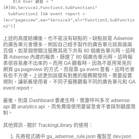
Old User 觀看 = "
[#]OU,Service2,Function3,SubFunction1"
SubFunction2 [GA event report =
(ec="pageview",ea="Service3",el="Function3,SubFunctio
n2")]
上述的高度結構後，也不是沒有缺點的，缺點就是 Adsense
的廣告單元會爆多，例如自己經手製作的廣告單元就高達兩
百個，如某個想關注服務其底下共有 80 個廣告單元時，這時
靠 Adsense 內建的報表，篩選了 80 個廣告單元時，這時報
表很容易產不出來的。而用 GA 觀看時，因為不是用常見的
網頁 ga pageview 的方式，而是靠 ga event 查看，這時也會
有些不方便。上述更別說還有對應的服務開發時，需要設置
規則，讓新舊使用者、不同子服務觀看不同的廣告單元和 GA
event report。
最後，則是 Dashboard 要產生時，需要呼叫多次 adsense
api 跟 analytics api ，而免費版使用要留意會不會踩到額度限
制。
其他資訊 - 關於 TrackingLibrary 的使用：
先將程式碼中 ga_adsense_rule.json 複製至 dev.json