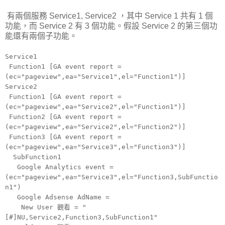
有兩個服務 Service1, Service2 ，其中 Service 1 共有 1 個
功能，而 Service 2 有 3 個功能。假設 Service 2 的第三個功
能還有兩個子功能。
Service1
Function1 [GA event report =
(ec="pageview",ea="Service1",el="Function1")]
Service2
Function1 [GA event report =
(ec="pageview",ea="Service2",el="Function1")]
Function2 [GA event report =
(ec="pageview",ea="Service2",el="Function2")]
Function3 [GA event report =
(ec="pageview",ea="Service3",el="Function3")]
SubFunction1
Google Analytics event =
(ec="pageview",ea="Service3",el="Function3,SubFunctio
n1")
Google Adsense AdName =
New User 觀看 = "
[#]NU,Service2,Function3,SubFunction1"