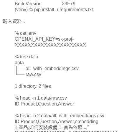
BuildVersion:
23F79
(venv) % pip install -r requirements.txt
輸入資料：
% cat .env
OPENAI_API_KEY=sk-proj-
XXXXXXXXXXXXXXXXXXXXXX
% tree data
data
├── all_with_embeddings.csv
└── raw.csv
1 directory, 2 files
% head -n 1 data/raw.csv
ID,Product,Question,Answer
% head -n 2 data/all_with_embeddings.csv
ID,Product,Question,Answer,embedding
1,產品,如何安裝設備,1. 首先依照...,"