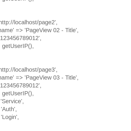
'http://localhost/page2',
name' => 'PageView 02 - Title',
 '123456789012',
=> getUserIP(),
'http://localhost/page3',
name' => 'PageView 03 - Title',
 '123456789012',
=> getUserIP(),
'Service',
 'Auth',
'Login',