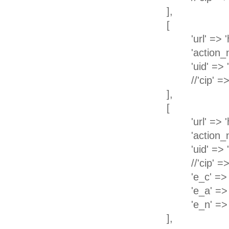
],
[
'url' => 
'action_
'uid' =>
//'cip' 
],
[
'url' => 
'action_
'uid' =>
//'cip' 
'e_c' => 
'e_a' =>
'e_n' => 
],