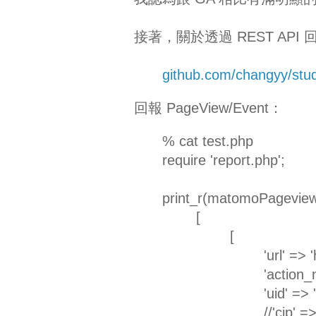
接著，關於透過 REST AP
github.com/changyy/st
回報 PageView/Event：
% cat test.php
require 'report.php';
print_r(matomoPagevie
[
[
'url' => 
'action_
'uid' =>
//'cip' 