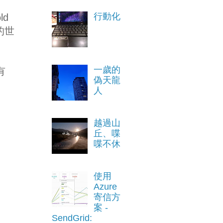
行動化
ld
者的世
一歲的
有
偽天龍
人
越過山
丘、喋
喋不休
使用
Azure
寄信方
案 -
SendGrid: