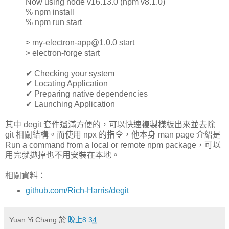
Now using node v16.13.0 (npm v8.1.0)
% npm install
% npm run start
> my-electron-app@1.0.0 start
> electron-forge start
✔ Checking your system
✔ Locating Application
✔ Preparing native dependencies
✔ Launching Application
其中 degit 套件還滿方便的，可以快速複製樣板出來並去除
git 相關結構。而使用 npx 的指令，他本身 man page 介紹是
Run a command from a local or remote npm package，可以
用完就拋掉也不用安裝在本地。
相關資料：
github.com/Rich-Harris/degit
Yuan Yi Chang
於
晚上8:34