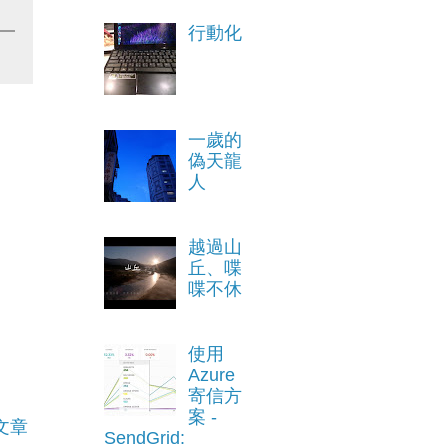
行動化
一歲的
偽天龍
人
越過山
丘、喋
喋不休
使用
Azure
寄信方
案 -
文章
SendGrid: