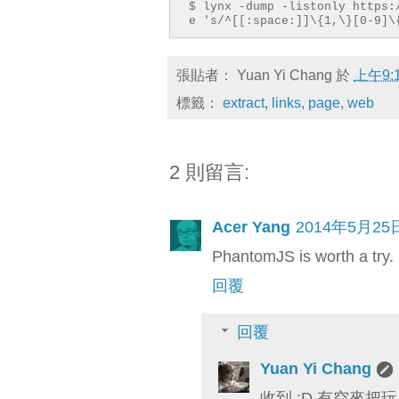
$ lynx -dump -listonly https:
e 's/^[[:space:]]\{1,\}[0-9]\
張貼者：
Yuan Yi Chang
於
上午9:
標籤：
extract
,
links
,
page
,
web
2 則留言:
Acer Yang
2014年5月25
PhantomJS is worth a try.
回覆
回覆
Yuan Yi Chang
收到 :D 有空來把玩