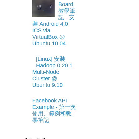
Board
教學筆
記 - 安
裝 Android 4.0
ICS via
VirtualBox @
Ubuntu 10.04
[Linux] 安裝
Hadoop 0.20.1
Multi-Node
Cluster @
Ubuntu 9.10
Facebook API
Example - 第一次
使用、範例和教
學筆記