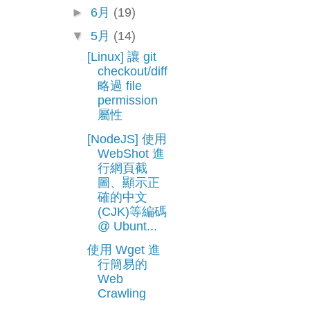
►
6月
(19)
▼
5月
(14)
[Linux] 讓 git
checkout/diff
略過 file
permission
屬性
[NodeJS] 使用
WebShot 進
行網頁截
圖、顯示正
確的中文
(CJK)等編碼
@ Ubunt...
使用 Wget 進
行簡易的
Web
Crawling