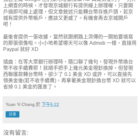
上網查的時候，才發現京城銀行有提供線上辦理喔，只要開
戶過即可線上處理，但文章敘述只能轉台幣存進戶頭，若京
城有提供外幣帳戶，應該又更威了。有機會再去京城開戶
吧！
最後會提供一張收據，當然就跟網路上流傳的一開始要填寫
的那張很像啦。小小地希望哪天可以像 Admob 一樣，直接用
Paypal 就好 XD
插曲：在等大眾銀行辦理時，隨口聊了幾句，發現外幣換台
幣不收手續費耶！就順手把手上幾元美金現鈔換掉，但發現
西聯匯款轉台幣時，卻少了 0.1 美金 XD 或許，可以直接先
領美金後(若不收手續費)，再拿著美金現鈔換台幣 XD 就可以
省掉 0.1 美金的匯差了。
Yuan Yi Chang
於
下午5:22
分享
沒有留言: