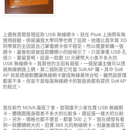
上週無意間發現這款 USB 無線網卡，就在 Plurk 上詢問有無
使用經驗，倒是讓我大學同學也敗了這款，他還比我早買 XD
同學買的主因是自己筆電網卡很不穩定，所以需要新購一張
網卡，最後則是被這款體積小的給吸引了，只是筆電 USB 孔
很少，要留意啊。這是一款跟 10 元硬幣大小差不多大的
USB 無線網卡，我買他的主因有兩個，一個是讓主機可以透
過無線網路上網，第二個則是它可當 Soft AP 囉。其中 Soft
AP 就是透過軟體讓無線網卡變成無線基地台啦，雖然說原理
都差不多，但並不是每張無線網卡的製造商都有提供 Soft AP
的程式。
我在新竹 NOVA 邊逛了會，發現還不少家在賣 USB 無線網
卡，體積跟隨身碟差不多大的比較多，跟這張一樣大的比較
少，另外，價格也都不便宜，都要 500 上下，我在順發有看
到一款體積稍大的，但賣 369 元的無線網卡，但最後還是花