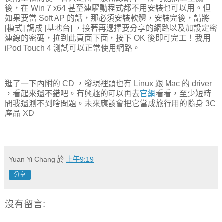
後，在 Win 7 x64 甚至連驅動程式都不用安裝也可以用。但
如果要當 Soft AP 的話，那必須安裝軟體，安裝完後，請將
[模式] 調成 [基地台] ，接著再選擇要分享的網路以及加設定密
連線的密碼，拉到此頁面下面，按下 OK 後即可完工！我用
iPod Touch 4 測試可以正常使用網路。
逛了一下內附的 CD ，發現裡頭也有 Linux 跟 Mac 的 driver
，看起來還不錯吧。有興趣的可以再去
官網
看看，至少短時
間我還測不到啥問題。未來應該會把它當成旅行用的隨身 3C
產品 XD
Yuan Yi Chang
於
上午9:19
分享
沒有留言: