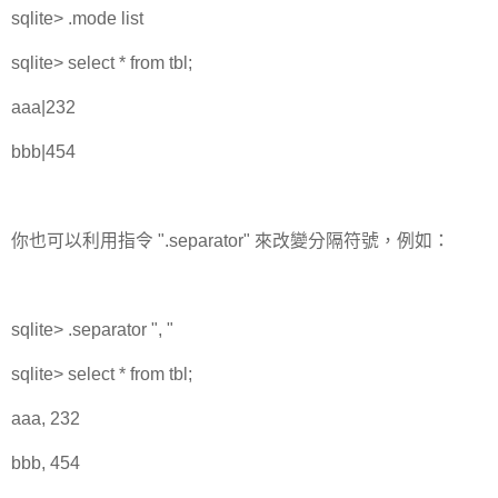
sqlite> .mode list
sqlite> select * from tbl;
aaa|232
bbb|454
你也可以利用指令 ".separator" 來改變分隔符號，例如：
sqlite> .separator ", "
sqlite> select * from tbl;
aaa, 232
bbb, 454