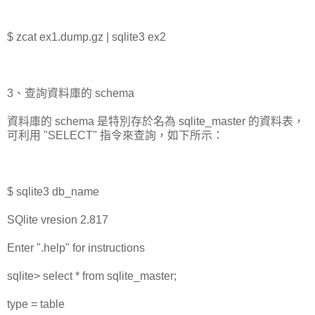
$ zcat ex1.dump.gz | sqlite3 ex2
3、查詢資料庫的 schema
資料庫的 schema 是特別存於名為 sqlite_master 的資料表，
可利用 "SELECT" 指令來查詢，如下所示：
$ sqlite3 db_name
SQlite vresion 2.817
Enter ".help" for instructions
sqlite> select * from sqlite_master;
type = table