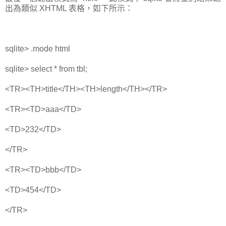
出為類似 XHTML 表格，如下所示：
sqlite> .mode html
sqlite> select * from tbl;
<TR><TH>title</TH><TH>length</TH></TR>
<TR><TD>aaa</TD>
<TD>232</TD>
</TR>
<TR><TD>bbb</TD>
<TD>454</TD>
</TR>