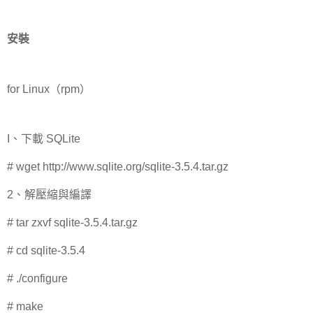
安裝
for Linux（rpm）
I、下載 SQLite
# wget http://www.sqlite.org/sqlite-3.5.4.tar.gz
2、解壓縮與編譯
# tar zxvf sqlite-3.5.4.tar.gz
# cd sqlite-3.5.4
# ./configure
# make