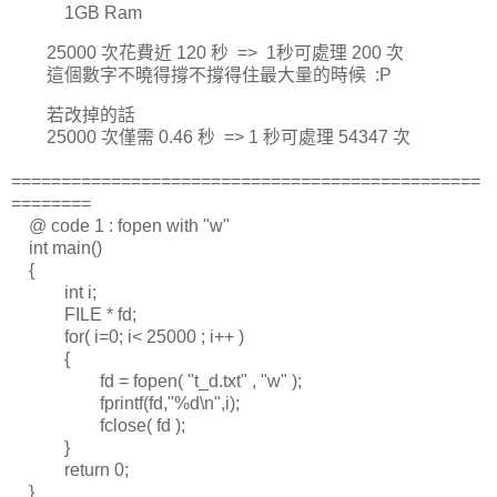
1GB Ram
25000 次花費近 120 秒 => 1秒可處理 200 次
這個數字不曉得撐不撐得住最大量的時候 :P
若改掉的話
25000 次僅需 0.46 秒 => 1 秒可處理 54347 次
===============================================
========
@ code 1 : fopen with "w"
int main()
{
int i;
FILE * fd;
for( i=0; i< 25000 ; i++ )
{
fd = fopen( "t_d.txt" , "w" );
fprintf(fd,"%d\n",i);
fclose( fd );
}
return 0;
}