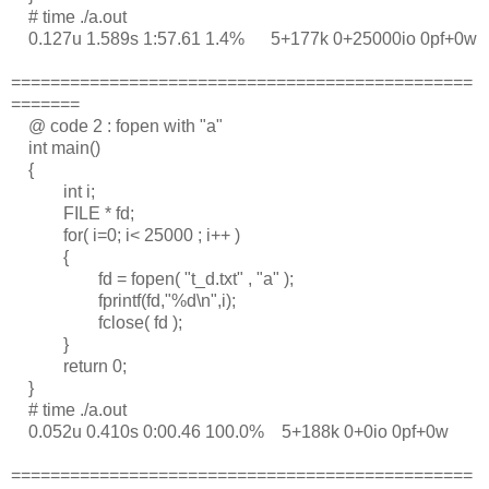
# time ./a.out
0.127u 1.589s 1:57.61 1.4% 5+177k 0+25000io 0pf+0w
===============================================
=======
@ code 2 : fopen with "a"
int main()
{
int i;
FILE * fd;
for( i=0; i< 25000 ; i++ )
{
fd = fopen( "t_d.txt" , "a" );
fprintf(fd,"%d\n",i);
fclose( fd );
}
return 0;
}
# time ./a.out
0.052u 0.410s 0:00.46 100.0% 5+188k 0+0io 0pf+0w
===============================================