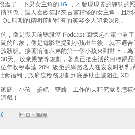
隨後逛了一下男女主角的
IG
，才發現現實的靜態的
劇情關係，讓人喜歡笑起來古靈精怪的女主角，且我
 OL 時期的精明搭配特有的笑容令人印象深刻。
，像是幾天前聽股癌 Podcast 回憶起在軍中看了
想起對時間的印象，像是電影裡提到小孩出生後，就不適合
小孩狀態。接著恰逢表弟的第一個小孩來到世上，為
30天、放棄親餵等規劃，著實已把生活的目標跟品
位年收稅率達 20% 級距的網路名人在哀哀叫初乳
多社會福利，政府這稅務規劃到底是助生還阻生 XD
著家庭、小孩、婆媳、雙薪、工作的天秤究竟要怎樣
了這戲！
16