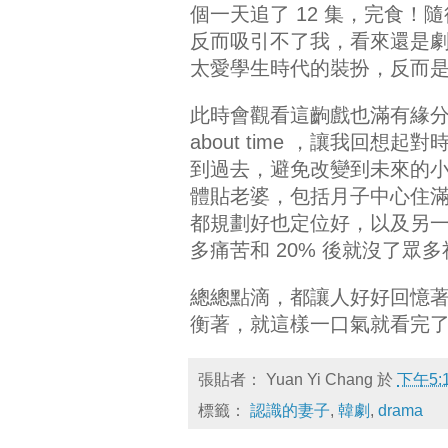
個一天追了 12 集，完食！
反而吸引不了我，看來還是
太愛學生時代的裝扮，反而是
此時會觀看這齣戲也滿有緣分的
about time ，讓我回
到過去，避免改變到未來的
體貼老婆，包括月子中心住滿
都規劃好也定位好，以及另一
多痛苦和 20% 後就沒了眾
總總點滴，都讓人好好回憶
衡著，就這樣一口氣就看完
張貼者：
Yuan Yi Chang
於
下午5:
標籤：
認識的妻子
,
韓劇
,
drama