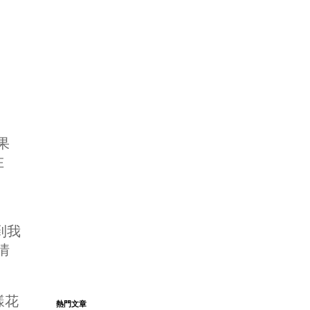
果
在
到我
情
樣花
熱門文章