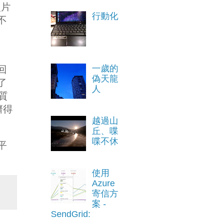
照片
行動化
不
一歲的
回
偽天龍
了
人
質
擠得
越過山
丘、喋
喋不休
平
使用
Azure
寄信方
案 -
SendGrid: