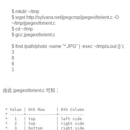
$ mkdir ~/tmp
$ wget http://sylvana.net/jpegcrop/jpegexiforient.c -O
~/tmp/jpegexiforient.c
$ cd ~/tmp
$ gcc jpegexiforient.c
$ find /path/photo -name "*.JPG" | -exec ~/tmp/a.out {} \;
3
8
6
1
由此 jpegexiforient.c 可知：
 * Value | 0th Row     | 0th Column
 * ------+-------------+-----------
 *   1   | top         | left side
 *   2   | top         | right side
 *   3   | bottom      | right side