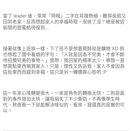
當了 leader 後，常常「時程」二字在耳邊懸繞，難得長假又
回到老家，反而想起家人的幸福時程，安排了沒？總是被這
偷閒的甜蜜給徬徨到...
接著就像上班族一樣，下了班不是想要買醉就是購物 XD 倒
也想起了國中看過的字句：「人就是因為不完美，才會不斷
地招攬完美的事物。」我想，我回家的頻率太少，導致一直
想買點東西犒賞家人，只是，理性又告訴我，家人不會因為
這些東西而感到幸福，這只是另一種贖罪心態吧 :P
這一年來心境轉變很大，一來是角色的轉換太快，二則是面
對的事件增加太快，讓我損失了不少衝勁，不再像學生時
代，熬夜衝一下就能解決啥似的，看來，我還真的是嫩的可
以。