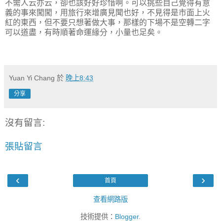
不需人云亦云，卻也該好好珍惜啊。可以挑些自己覺得有意
義的事來闖闖，用旅行來增廣見聞也好，不見得是市面上火
紅的東西，但不要只想著做大事，那樣的下場不是空轉二字
可以道盡，有時順著命運緣分，小量也足矣。
Yuan Yi Chang
於
晚上8:43
分享
沒有留言:
張貼留言
‹
›
首頁
查看網路版
技術提供：
Blogger
.