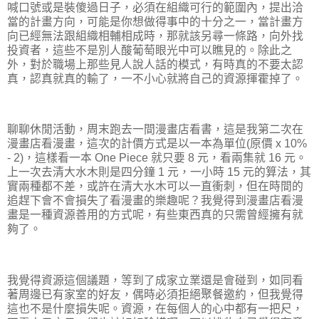
喊口號或是裝傻過日子，必須在組織可行的範圍內，提出洽
當的計畫方向，可能是你想做得事中的十分之一，當計畫方
向已經無法跟組織相輔相成時，那就該另尋一條路，向外找
投資者，這些不是別人酸葡萄眼光中可以瞧見的。除此之
外，對於職場上那些見人說人話的模式，有時真的不要太認
真，認真就真的輸了，一不小心就將自己的資源揮霍掉了。
聊聊休閒活動，周末跑去一間漫畫店看書，這是我第二次在
漫畫店看漫畫，這次的計價方式是以一本為單位(原價 x 10%
- 2)，這樣看一本 One Piece 就只要 8 元，看兩集就 16 元。
上一次去清大水木則是四分鐘 1 元，一小時 15 元的算法，其
實兩種都不差，或許在清大水木可以一直衝刺，但在時間的
追趕下會不會損失了看漫畫的樂趣呢？我覺得到漫畫店看漫
畫是一種資源善用的方式呢，有些東西真的只需曾經擁有就
夠了。
我覺得資源這個議題，等到了成家立業還是會碰到，如同看
著周邊已有家室的好友，偶時必須拒絕聚餐邀約，但我覺得
這也不是什麼損失呢。資源，在每個人的心中都有一把尺，