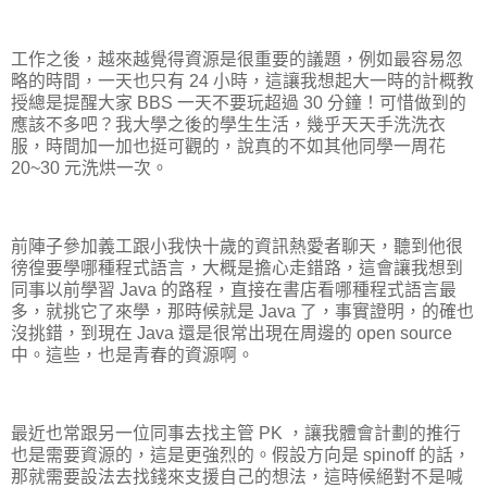
工作之後，越來越覺得資源是很重要的議題，例如最容易忽
略的時間，一天也只有 24 小時，這讓我想起大一時的計概教
授總是提醒大家 BBS 一天不要玩超過 30 分鐘！可惜做到的
應該不多吧？我大學之後的學生生活，幾乎天天手洗洗衣
服，時間加一加也挺可觀的，說真的不如其他同學一周花
20~30 元洗烘一次。
前陣子參加義工跟小我快十歲的資訊熱愛者聊天，聽到他很
徬徨要學哪種程式語言，大概是擔心走錯路，這會讓我想到
同事以前學習 Java 的路程，直接在書店看哪種程式語言最
多，就挑它了來學，那時候就是 Java 了，事實證明，的確也
沒挑錯，到現在 Java 還是很常出現在周邊的 open source
中。這些，也是青春的資源啊。
最近也常跟另一位同事去找主管 PK ，讓我體會計劃的推行
也是需要資源的，這是更強烈的。假設方向是 spinoff 的話，
那就需要設法去找錢來支援自己的想法，這時候絕對不是喊