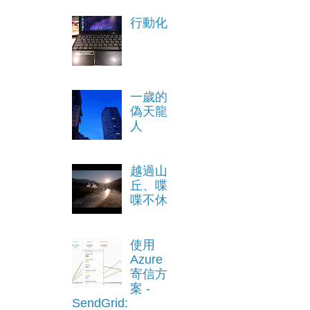
行動化
一歲的
偽天龍
人
越過山
丘、喋
喋不休
使用
Azure
寄信方
案 -
SendGrid: