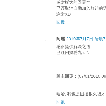
感謝版大的回覆^^
已經取消自動加入群組的
謝謝XD
回覆
阿麗
2010年7月7日 清晨7:
感謝提供解決之道
已經困擾粉九ㄌㄟ
版主回覆：(07/01/2010 09:
哈哈, 我也是困擾很久後才
回覆