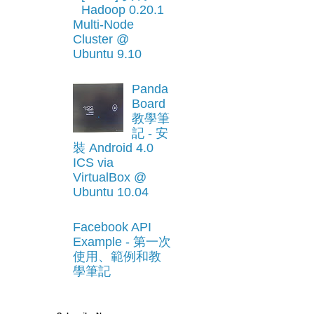
Hadoop 0.20.1
Multi-Node
Cluster @
Ubuntu 9.10
Panda
Board
教學筆
記 - 安
裝 Android 4.0
ICS via
VirtualBox @
Ubuntu 10.04
Facebook API
Example - 第一次
使用、範例和教
學筆記