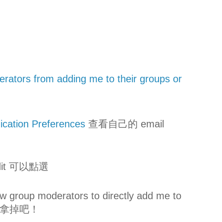
：
rators from adding me to their groups or
ation Preferences
查看自己的 email
Edit 可以點選
oup moderators to directly add me to
 把它拿掉吧！