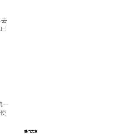
己去
現已
感一
地使
熱門文章