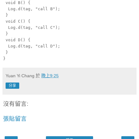
void B() {
Log.d(tag, "call B");
}
void C() {
Log.d(tag, "call C");
}
void D() {
Log.d(tag, "call D");
}
}
Yuan Yi Chang
於
晚上9:25
分享
沒有留言:
張貼留言