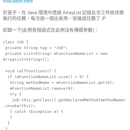
nvocation.html
於是乎，在 Java 環境中透過 ArrayList 記錄此次工作依序將
執行的任務，每次挑一個出來用，就達成任務了 :P
紀錄一下(此例各個函式在此例沒有傳遞參數)：
class Job {
private String tag = "Job";
private List<String> mFunctionNameList = new
ArrayList<String>();
void callFunctions() {
if (mFunctionNameList.size() > 0) {
String methodName = mFunctionNameList.get(0);
mFunctionNameList.remove(0);
try {
Job.this.getClass().getDeclaredMethod(methodName)
.invoke(this);
} catch (Exception e) {
}
}
}