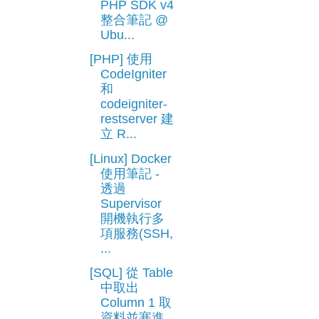
PHP SDK v4
整合筆記 @
Ubu...
[PHP] 使用
CodeIgniter
和
codeigniter-
restserver 建
立 R...
[Linux] Docker
使用筆記 -
透過
Supervisor
開機執行多
項服務(SSH,
...
[SQL] 從 Table
中取出
Column 1 取
資料並塞進