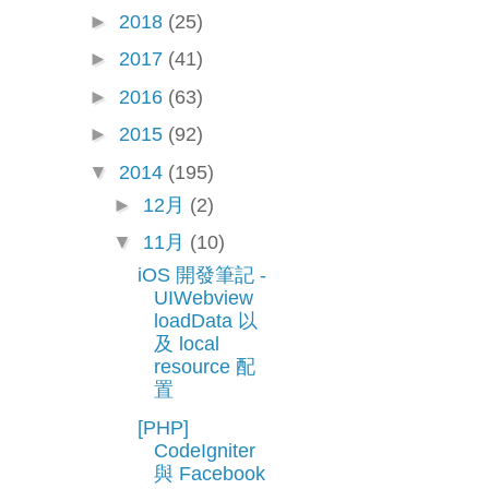
►
2018
(25)
►
2017
(41)
►
2016
(63)
►
2015
(92)
▼
2014
(195)
►
12月
(2)
▼
11月
(10)
iOS 開發筆記 -
UIWebview
loadData 以
及 local
resource 配
置
[PHP]
CodeIgniter
與 Facebook