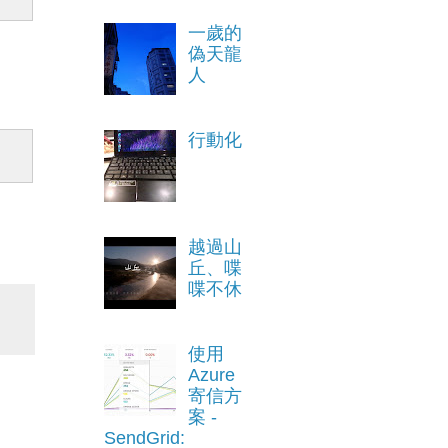
一歲的
偽天龍
人
行動化
越過山
丘、喋
喋不休
使用
Azure
寄信方
案 -
SendGrid: