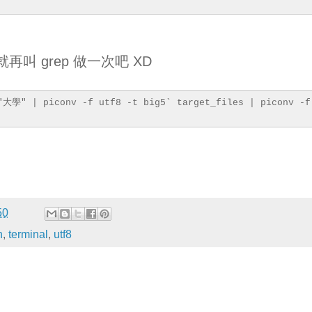
，那就再叫 grep 做一次吧 XD
"大學" | piconv -f utf8 -t big5` target_files | piconv -f
50
n
,
terminal
,
utf8