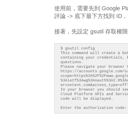
使用前，需要先到 Google Play De
評論 -> 底下最下方找到 ID，如 p
接著，先設定 gsutil 存取權
$ gsutil config
This command will create a bo
containing your credentials, 
questions.
Please navigate your browser 
https://accounts.google.com/o
scope=https%3A%2F%2Fwww.googl
%3Aietf%3Awg%3Aoauth%3A2.0%3A
ercontent.com&access_type=off
In your browser you should se
Cloud Platform APIs and Servi
code will be displayed.
Enter the authorization code: