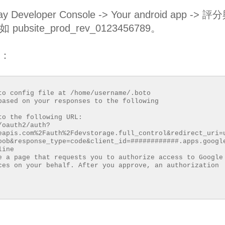
veloper Console -> Your android app -> 評
ubsite_prod_rev_0123456789。
限：
to config file at /home/username/.boto
based on your responses to the following
to the following URL:
/oauth2/auth?
eapis.com%2Fauth%2Fdevstorage.full_control&redirect_uri=
oob&response_type=code&client_id=############.apps.googl
line
e a page that requests you to authorize access to Google
ces on your behalf. After you approve, an authorization