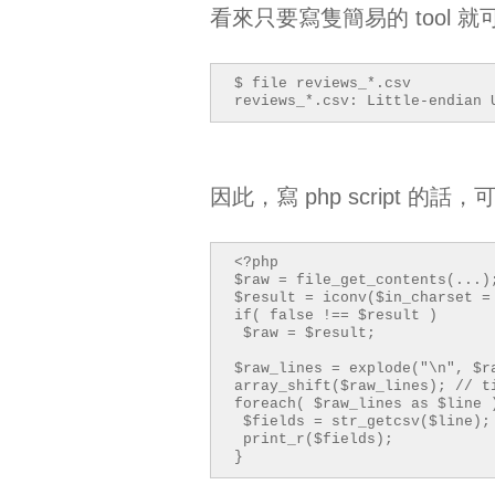
看來只要寫隻簡易的 tool 
$ file reviews_*.csv
reviews_*.csv: Little-endian 
因此，寫 php script 的話，可
<?php
$raw = file_get_contents(...)
$result = iconv($in_charset =
if( false !== $result )
$raw = $result;
$raw_lines = explode("\n", $r
array_shift($raw_lines);
// t
foreach( $raw_lines as $line 
$fields = str_getcsv($line);
print_r($fields);
}