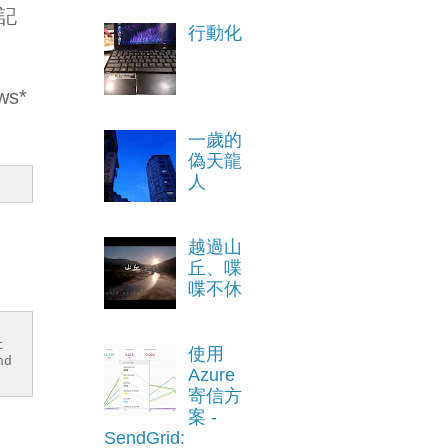
請記
行動化
ws*
一歲的
偽天龍
人
越過山
丘、喋
喋不休
t
使用
nd
Azure
寄信方
案 -
SendGrid: