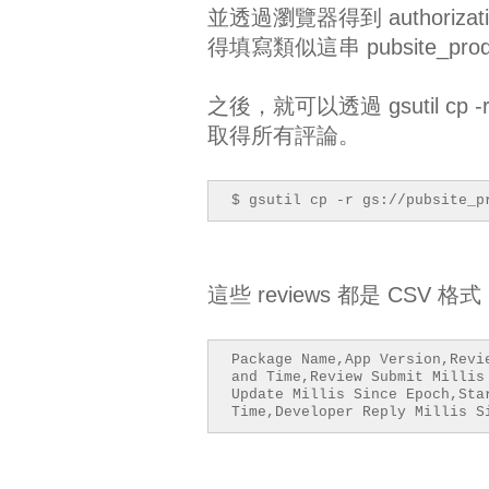
並透過瀏覽器得到 authoriza
得填寫類似這串 pubsite_prod_
之後，就可以透過 gsutil cp -r gs
取得所有評論。
$ gsutil cp -r gs://pubsite_p
這些 reviews 都是 CS
Package Name,App Version,Revi
and Time,Review Submit Millis
Update Millis Since Epoch,Sta
Time,Developer Reply Millis S