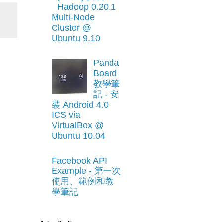
Hadoop 0.20.1
Multi-Node
Cluster @
Ubuntu 9.10
Panda
Board
教學筆
記 - 安
裝 Android 4.0
ICS via
VirtualBox @
Ubuntu 10.04
Facebook API
Example - 第一次
使用、範例和教
學筆記