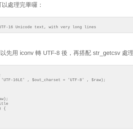
就可以處理完畢囉：
UTF-16 Unicode text, with very long lines
以先用 iconv 轉 UTF-8 後，再搭配 str_getcsv 處
;
 'UTF-16LE' , $out_charset = 'UTF-8' , $raw);
aw);
itle
) {