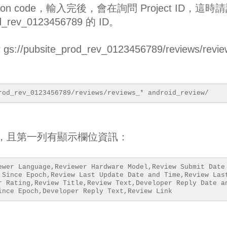
tion code，輸入完後，會在詢問 Project ID，這時
rev_0123456789 的 ID。
://pubsite_prod_rev_0123456789/reviews/revie
rod_rev_0123456789/reviews/reviews_* android_review/
V 格式，且第一列有顯示欄位資訊：
ewer Language,Reviewer Hardware Model,Review Submit Date
 Since Epoch,Review Last Update Date and Time,Review Las
r Rating,Review Title,Review Text,Developer Reply Date a
ince Epoch,Developer Reply Text,Review Link