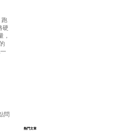
 跑
網路硬
量，
碟的
記一
有點問
熱門文章