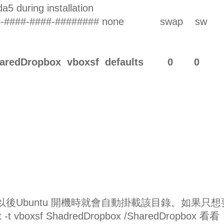
5 during installation
####-####-####-######## none swap 
SharedDropbox vboxsf defaults 0 0
。
後Ubuntu 開機時就會自動掛載該目錄。如果只想
t vboxsf ShadredDropbox /SharedDropbox 看