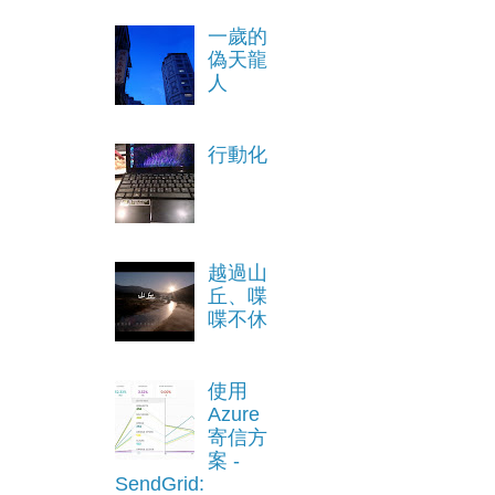
一歲的
偽天龍
人
行動化
越過山
丘、喋
喋不休
使用
Azure
寄信方
案 -
SendGrid: