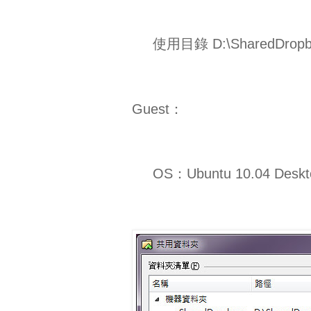
使用目錄 D:\SharedDropb
Guest：
OS：Ubuntu 10.04 Deskto