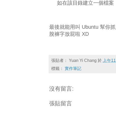
如在該目錄建立一個檔案，是否
最後就能用叫 Ubuntu 幫
脫褲字放屁啦 XD
張貼者：
Yuan Yi Chang
於
上午11
標籤：
實作筆記
沒有留言:
張貼留言