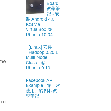
Board
教學筆
記 - 安
裝 Android 4.0
ICS via
VirtualBox @
Ubuntu 10.04
[Linux] 安裝
Hadoop 0.20.1
Multi-Node
ame
Cluster @
Ubuntu 9.10
Facebook API
Example - 第一次
使用、範例和教
學筆記
ro