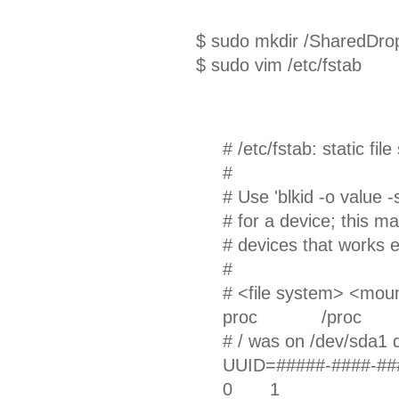
$ sudo mkdir /SharedDro
$ sudo vim /etc/fstab
# /etc/fstab: static fil
#
# Use 'blkid -o value -
# for a device; this 
# devices that works 
#
# <file system> <m
proc /proc pro
# / was on /dev/sda1 d
UUID=#####-####-
0 1