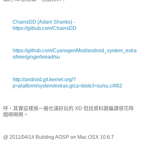
ChainsDD (Adam Shanks) -
https://github.com/ChainsDD
https://github.com/CyanogenMod/android_system_extra
s/tree/gingerbread/su
http://android.git.kernel.org/?
p=platform/system/extras.git;a=blob;f=su/su.c#l62
呼，其實這樣搞一遍也滿好玩的 XD 但找資料跟編譯很花時
間啊啊啊。
@ 2011/04/14 Building AOSP on Mac OSX 10.6.7