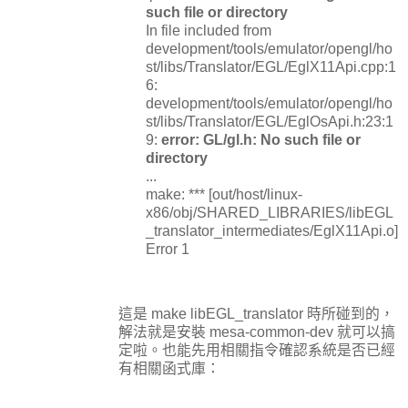
such file or directory
In file included from
development/tools/emulator/opengl/ho
st/libs/Translator/EGL/EglX11Api.cpp:1
6:
development/tools/emulator/opengl/ho
st/libs/Translator/EGL/EglOsApi.h:23:1
9:
error: GL/gl.h: No such file or
directory
...
make: *** [out/host/linux-
x86/obj/SHARED_LIBRARIES/libEGL
_translator_intermediates/EglX11Api.o]
Error 1
這是 make libEGL_translator 時所碰到的，
解法就是安裝 mesa-common-dev 就可以搞
定啦。也能先用相關指令確認系統是否已經
有相關函式庫：