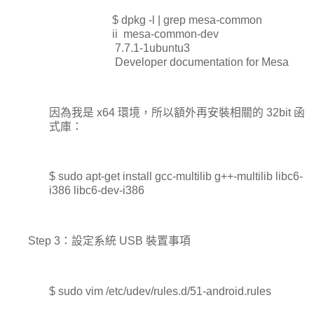
$ dpkg -l | grep mesa-common
ii mesa-common-dev
7.7.1-1ubuntu3
Developer documentation for Mesa
因為我是 x64 環境，所以額外再安裝相關的 32bit 函
式庫：
$ sudo apt-get install gcc-multilib g++-multilib libc6-
i386 libc6-dev-i386
Step 3：設定系統 USB 裝置事項
$ sudo vim /etc/udev/rules.d/51-android.rules