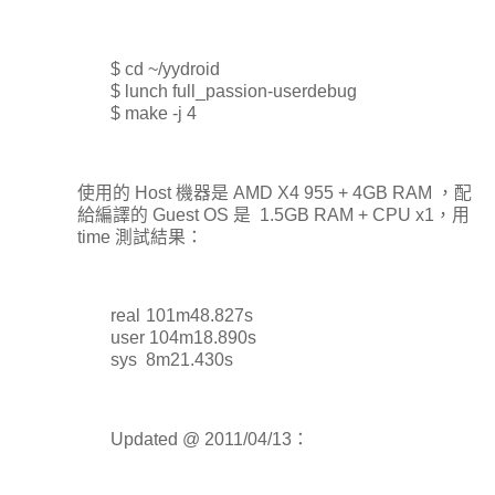
$ cd ~/yydroid
$ lunch full_passion-userdebug
$ make -j 4
使用的 Host 機器是 AMD X4 955 + 4GB RAM ，配
給編譯的 Guest OS 是 1.5GB RAM + CPU x1，用
time 測試結果：
real
101m48.827s
user
104m18.890s
sys
8m21.430s
Updated @ 2011/04/13：