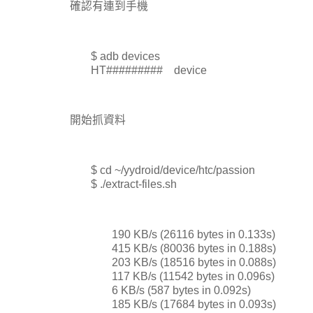
確認有連到手機
$ adb devices
HT######### device
開始抓資料
$ cd ~/yydroid/device/htc/passion
$ ./extract-files.sh
190 KB/s (26116 bytes in 0.133s)
415 KB/s (80036 bytes in 0.188s)
203 KB/s (18516 bytes in 0.088s)
117 KB/s (11542 bytes in 0.096s)
6 KB/s (587 bytes in 0.092s)
185 KB/s (17684 bytes in 0.093s)