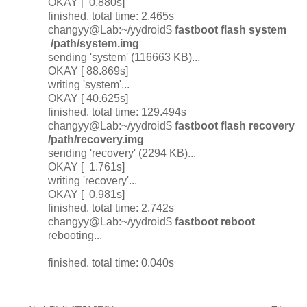
OKAY [ 0.880s]
finished. total time: 2.465s
changyy@Lab:~/yydroid$
fastboot flash system
/path/system.img
sending 'system' (116663 KB)...
OKAY [ 88.869s]
writing 'system'...
OKAY [ 40.625s]
finished. total time: 129.494s
changyy@Lab:~/yydroid$
fastboot flash recovery
/path/recovery.img
sending 'recovery' (2294 KB)...
OKAY [ 1.761s]
writing 'recovery'...
OKAY [ 0.981s]
finished. total time: 2.742s
changyy@Lab:~/yydroid$
fastboot reboot
rebooting...
finished. total time: 0.040s