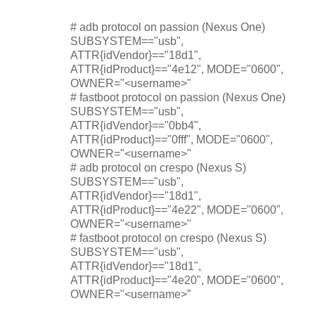
# adb protocol on passion (Nexus One)
SUBSYSTEM=="usb",
ATTR{idVendor}=="18d1",
ATTR{idProduct}=="4e12", MODE="0600",
OWNER="<username>"
# fastboot protocol on passion (Nexus One)
SUBSYSTEM=="usb",
ATTR{idVendor}=="0bb4",
ATTR{idProduct}=="0fff", MODE="0600",
OWNER="<username>"
# adb protocol on crespo (Nexus S)
SUBSYSTEM=="usb",
ATTR{idVendor}=="18d1",
ATTR{idProduct}=="4e22", MODE="0600",
OWNER="<username>"
# fastboot protocol on crespo (Nexus S)
SUBSYSTEM=="usb",
ATTR{idVendor}=="18d1",
ATTR{idProduct}=="4e20", MODE="0600",
OWNER="<username>”