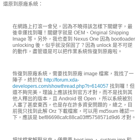
還原到原廠系統：
在網路上打滾一會兒，因為不曉得該怎樣下關鍵字，最
後幸運找到囉！關鍵字就是 OEM、Original Shipping
Image 等。另外，我也查到 Nexus One 因為 bootloader
unlocking 後，似乎就沒保固了？因為 unlock 是不可逆
的動作，盡管還是可以把作業系統恢復到原廠啦。
恢復到原廠系統，需要找到原廠 image 檔案，我找了一
陣子，終於在
http://forum.xda-
developers.com/showthread.php?t=614057
找到囉！但
還不夠完美，理論上應該找到官方才對，而不是找到其
他人釋出的版本，且 Android 很 Open ，所以系統被別
人塞了甚麼東西，也是存在許多資安問題的，總之，目
前我只找到此解 Orz 下載檔案，可以用 md5sum 確認一
下，應該是 bef86698cafc88ca03fff5758571d9d6 才對。
把該檔案解壓出來，僅需要 boot.img 、 system.img 和