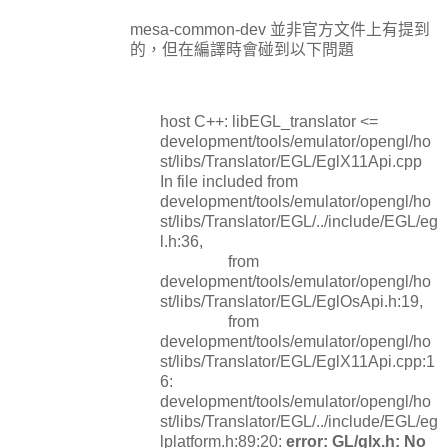
mesa-common-dev 並非官方文件上有提到
的，但在編譯時會碰到以下問題
host C++: libEGL_translator <=
development/tools/emulator/opengl/ho
st/libs/Translator/EGL/EglX11Api.cpp
In file included from
development/tools/emulator/opengl/ho
st/libs/Translator/EGL/../include/EGL/eg
l.h:36,
from
development/tools/emulator/opengl/ho
st/libs/Translator/EGL/EglOsApi.h:19,
from
development/tools/emulator/opengl/ho
st/libs/Translator/EGL/EglX11Api.cpp:1
6:
development/tools/emulator/opengl/ho
st/libs/Translator/EGL/../include/EGL/eg
lplatform.h:89:20:
error: GL/glx.h: No