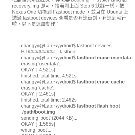
recovery.img 即可，接著剛上面 Step 6 狀態一樣，把
Nexus One 切換到 Fastboot mode ，並且在 Ubuntu 上
透過 fastboot devices 查看是否有連街到，有連到就行
啦，以下是連續動作：
changyy@Lab:~/yydroid$ fastboot devices
HT##########
fastboot
changyy@Lab:~/yydroid$
fastboot erase userdata
erasing 'userdata'...
OKAY [ 4.521s]
finished. total time: 4.521s
changyy@Lab:~/yydroid$
fastboot erase cache
erasing 'cache'...
OKAY [ 2.461s]
finished. total time: 2.462s
changyy@Lab:~/yydroid$
fastboot flash boot
/path/boot.img
sending 'boot' (2044 KB)...
OKAY [ 1.585s]
writing 'boot'...