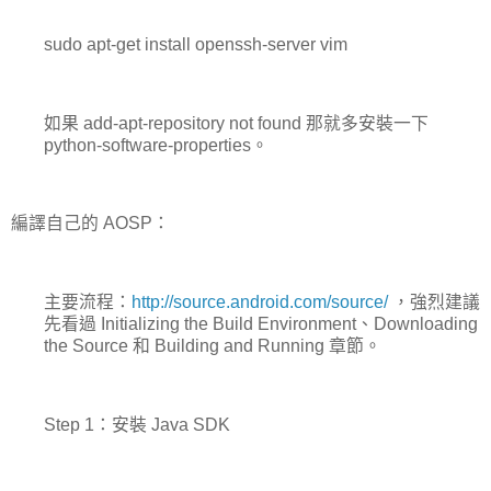
sudo apt-get install openssh-server vim
如果 add-apt-repository not found 那就多安裝一下
python-software-properties。
編譯自己的 AOSP：
主要流程：
http://source.android.com/source/
，強烈建議
先看過 Initializing the Build Environment、Downloading
the Source 和 Building and Running 章節。
Step 1：安裝 Java SDK