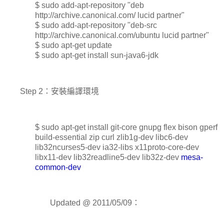
$ sudo add-apt-repository "deb
http://archive.canonical.com/ lucid partner"
$ sudo add-apt-repository "deb-src
http://archive.canonical.com/ubuntu lucid partner"
$ sudo apt-get update
$ sudo apt-get install sun-java6-jdk
Step 2：安裝編譯環境
$ sudo apt-get install git-core gnupg flex bison gperf
build-essential zip curl zlib1g-dev libc6-dev
lib32ncurses5-dev ia32-libs x11proto-core-dev
libx11-dev lib32readline5-dev lib32z-dev
mesa-
common-dev
Updated @ 2011/05/09：