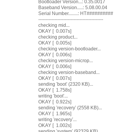
Bootloader Version...: 0.35.0017
Baseband Version.....: 5.08.00.04
Serial Number........: HT##########
--------------------------------------------
checking mid...
OKAY [ 0.007s]
checking product...
OKAY [ 0.005s]
checking version-bootloader...
OKAY [ 0.006s]
checking version-microp...
OKAY [ 0.006s]
checking version-baseband...
OKAY [ 0.007s]
sending 'boot' (2320 KB)...
OKAY [ 1.758s]
writing 'boot'...
OKAY [ 0.922s]
sending 'recovery' (2558 KB)...
OKAY [ 1.965s]
writing 'recovery'...
OKAY [ 1.002s]
sending 'system' (92329 KB)...