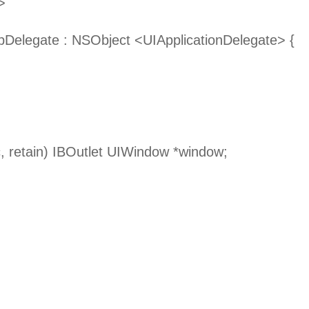
>
pDelegate : NSObject <UIApplicationDelegate> {
;
 retain) IBOutlet UIWindow *window;