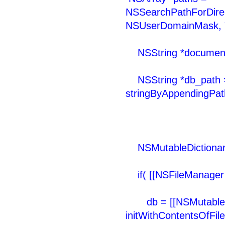
NSSearchPathForDire
NSUserDomainMask, 
NSString *documentsP
NSString *db_path = [
stringByAppendingPath
NSMutableDictionar
if( [[NSFileManager d
db = [[NSMutableDic
initWithContentsOfFile