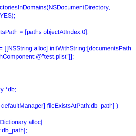
ctoriesInDomains(NSDocumentDirectory,
YES);
ath = [paths objectAtIndex:0];
[NSString alloc] initWithString:[documentsPath
Component:@"test.plist"]];
y *db;
efaultManager] fileExistsAtPath:db_path] )
tionary alloc]
:db_path];