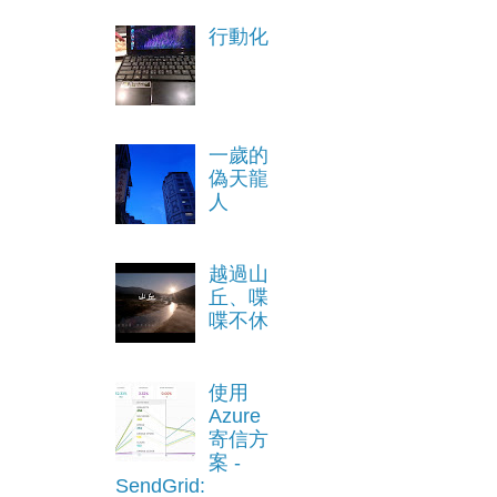
行動化
一歲的
偽天龍
人
越過山
丘、喋
喋不休
使用
Azure
寄信方
案 -
SendGrid: