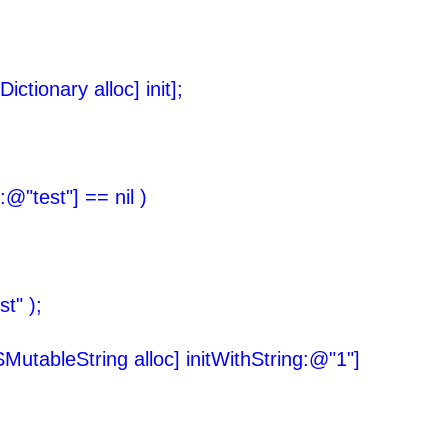
ionary alloc] init];
@"test"] == nil )
" );
ableString alloc] initWithString:@"1"]