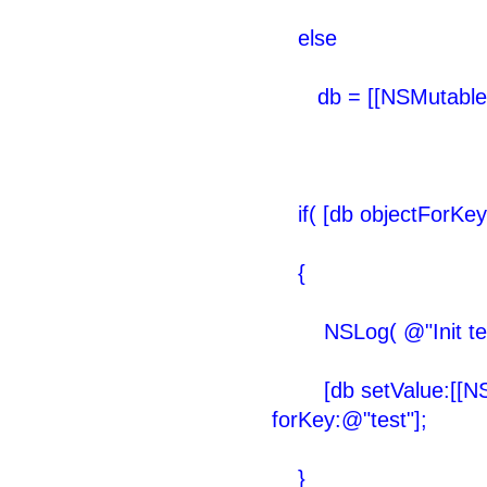
else
db = [[NSMutableDict
if( [db objectForKey:
{
NSLog( @"Init test
[db setValue:[[NSMut
forKey:@"test"];
}