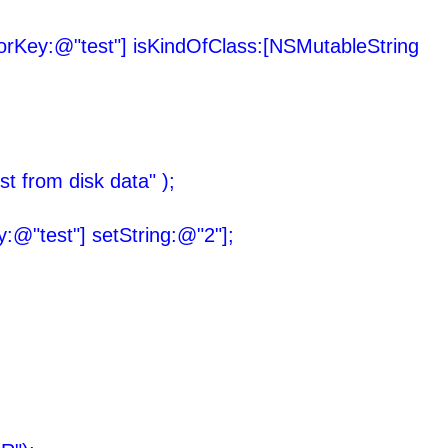
orKey:@"test"] isKindOfClass:[NSMutableString
rom disk data" );
"test"] setString:@"2"];