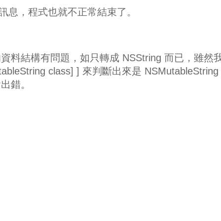
ng:' 的錯誤訊息，程式也就不正常結束了。
料結構有問題，如只轉成 NSString 而已，雖然
utableString class] ] 來判斷出來是 NSMutableString
會出錯。