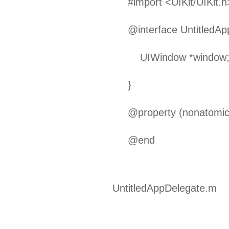
#import <UIKit/UIKit.h
@interface UntitledAp
UIWindow *window
}
@property (nonatomic,
@end
UntitledAppDelegate.m