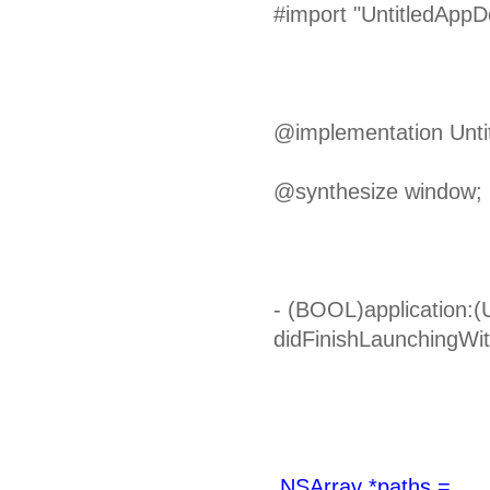
#import "UntitledAppD
@implementation Unti
@synthesize window;
- (BOOL)application:(U
didFinishLaunchingWi
NSArray *paths =