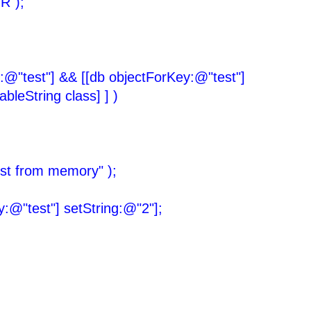
");
@"test"] && [[db objectForKey:@"test"]
leString class] ] )
 from memory" );
"test"] setString:@"2"];