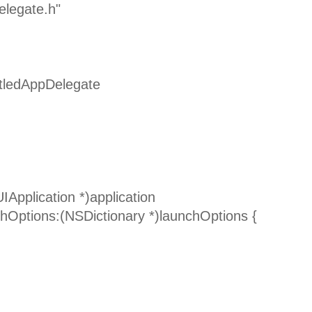
elegate.h"
tledAppDelegate
IApplication *)application
thOptions:(NSDictionary *)launchOptions {