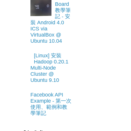
Board
教學筆
記 - 安
裝 Android 4.0
ICS via
VirtualBox @
Ubuntu 10.04
[Linux] 安裝
Hadoop 0.20.1
Multi-Node
Cluster @
Ubuntu 9.10
Facebook API
Example - 第一次
使用、範例和教
學筆記