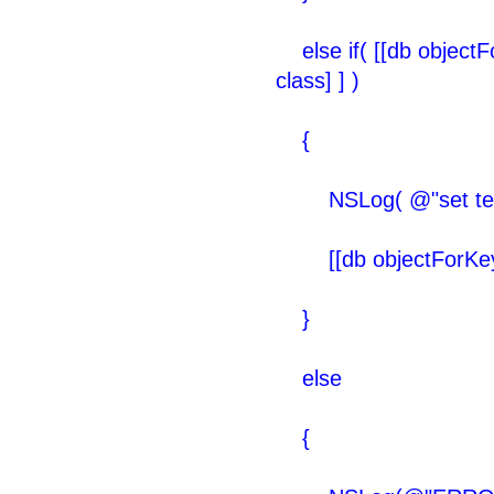
else if( [[db objectF
class] ] )
{
NSLog( @"set test f
[[db objectForKey:@
}
else
{