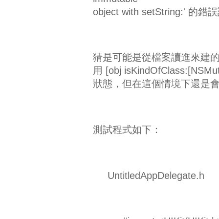
object with setStri
猜是可能是從檔案讀進來建的資
用 [obj isKindOfClass:[NSM
狀態，但在這個情境下還是
測試程式如下：
UntitledAppDelegate.h