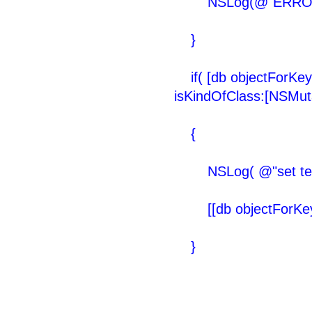
NSLog(@"ERROR
}
if( [db objectForKey:
isKindOfClass:[NSMutab
{
NSLog( @"set test
[[db objectForKey:@
}