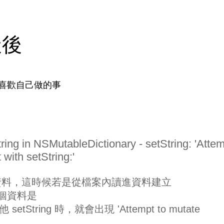
天後
喜歡自己做的事
ing in NSMutableDictionary - setString: 'Atte
with setString:'
來儲存資料，這時候若是從檔案內讀進資料建立
時，某個資料是
 setString 時，就會出現 'Attempt to mutate