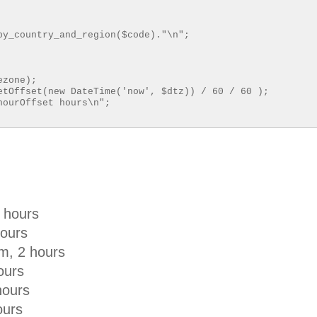
by_country_and_region($code)."\n";
ezone);
etOffset(new DateTime('now', $dtz)) / 60 / 60 );
hourOffset hours\n";
 hours
hours
m, 2 hours
ours
hours
ours