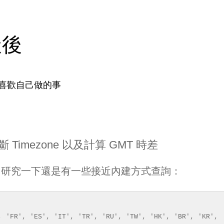
天後
喜歡自己做的事
e 判斷 Timezone 以及計算 GMT 時差
，研究一下還是有一些接近內建方式查詢：
, 'FR', 'ES', 'IT', 'TR', 'RU', 'TW', 'HK', 'BR', 'KR',