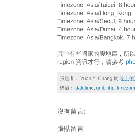
Timezone: Asia/Taipei, 8 hou
Timezone: Asia/Hong_Kong, 
Timezone: Asia/Seoul, 9 hou
Timezone: Asia/Dubai, 4 hou
Timezone: Asia/Bangkok, 7 
其中有些國家的腹地廣，所
region 資訊才行，請參考
php
張貼者：
Yuan Yi Chang
於
晚上9:
標籤：
datetime
,
gmt
,
php
,
timezo
沒有留言:
張貼留言