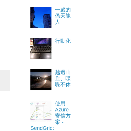
一歲的
偽天龍
人
行動化
越過山
丘、喋
喋不休
使用
Azure
寄信方
案 -
SendGrid: