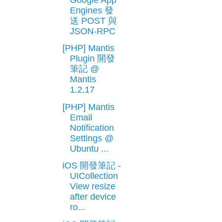
Engines 發
送 POST 與
JSON-RPC
[PHP] Mantis
Plugin 開發
筆記 @
Mantis
1.2.17
[PHP] Mantis
Email
Notification
Settings @
Ubuntu ...
iOS 開發筆記 -
UICollection
View resize
after device
ro...