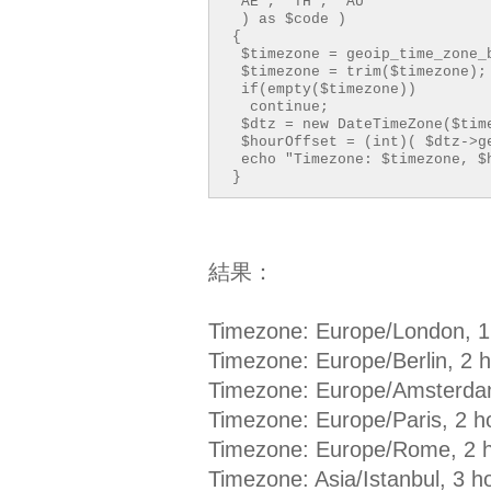
'AE', 'TH', 'AU'
) as $code )
{
$timezone = geoip_time_zone_
$timezone = trim($timezone);
if(empty($timezone))
continue;
$dtz = new DateTimeZone($tim
$hourOffset = (int)( $dtz->g
echo "Timezone: $timezone, $
}
結果：
Timezone: Europe/London, 1
Timezone: Europe/Berlin, 2 
Timezone: Europe/Amsterda
Timezone: Europe/Paris, 2 h
Timezone: Europe/Rome, 2 
Timezone: Asia/Istanbul, 3 h