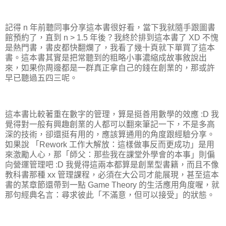
記得 n 年前聽同事分享這本書很好看，當下我就隨手跟圖書
館預約了，直到 n > 1.5 年後？我終於排到這本書了 XD 不愧
是熱門書，書皮都快翻爛了，我看了幾十頁就下單買了這本
書。這本書其實是把常聽到的粗略小事濃縮成故事敘說出
來，如果你周邊都是一群真正拿自己的錢在創業的，那或許
早已聽過五四三呢。
這本書比較著重在數字的管理，算是挺善用數學的效應 :D 我
覺得對一般有興趣創業的人都可以翻來筆記一下，不是多高
深的技術，卻還挺有用的，應該算通用的角度跟經驗分享。
如果說 「Rework 工作大解放：這樣做事反而更成功」是用
來激勵人心，那「師父：那些我在課堂外學會的本事」則偏
向營運管理吧 :D 我覺得這兩本都算是創業型書籍，而且不像
教科書那種 xx 管理課程，必須在大公司才能展現，甚至這本
書的某章節還帶到一點 Game Theory 的生活應用角度喔，就
那句經典名言：尋求彼此「不滿意，但可以接受」的狀態。