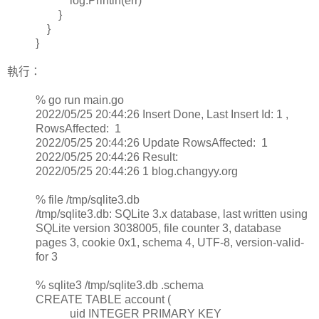
log.Println(err)
}
}
}
執行：
% go run main.go
2022/05/25 20:44:26 Insert Done, Last Insert Id: 1 ,
RowsAffected: 1
2022/05/25 20:44:26 Update RowsAffected: 1
2022/05/25 20:44:26 Result:
2022/05/25 20:44:26 1 blog.changyy.org
% file /tmp/sqlite3.db
/tmp/sqlite3.db: SQLite 3.x database, last written using
SQLite version 3038005, file counter 3, database
pages 3, cookie 0x1, schema 4, UTF-8, version-valid-
for 3
% sqlite3 /tmp/sqlite3.db .schema
CREATE TABLE account (
uid INTEGER PRIMARY KEY