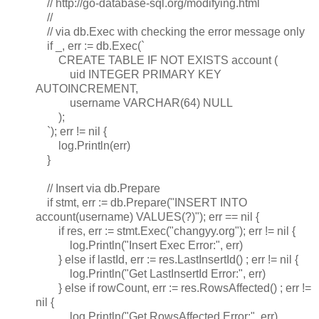
// http://go-database-sql.org/modifying.html
//
// via db.Exec with checking the error message only
if _, err := db.Exec(`
CREATE TABLE IF NOT EXISTS account (
uid INTEGER PRIMARY KEY
AUTOINCREMENT,
username VARCHAR(64) NULL
);
`); err != nil {
log.Println(err)
}
// Insert via db.Prepare
if stmt, err := db.Prepare("INSERT INTO
account(username) VALUES(?)"); err == nil {
if res, err := stmt.Exec("changyy.org"); err != nil {
log.Println("Insert Exec Error:", err)
} else if lastId, err := res.LastInsertId() ; err != nil {
log.Println("Get LastInsertId Error:", err)
} else if rowCount, err := res.RowsAffected() ; err !=
nil {
log.Println("Get RowsAffected Error:", err)