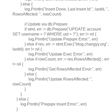
} else {
log.Println("Insert Done, Last Insert Id:", lastId, ",
RowsAffected: ", rowCount)
// Update via db.Prepare
if stmt, err := db.Prepare("UPDATE account
SET username = ? WHERE uid = ?"); err != nil {
log.Println("Update Prepqre Error:", err)
} else if res, err := stmt.Exec("blog.changyy.org",
lastId); err != nil {
log.Println("Update Exec Error:", err)
} else if rowCount, err := res.RowsAffected() ; err
!= nil {
log.Println("Get RowsAffected Error:", err)
} else {
log.Println("Update RowsAffected: ",
rowCount)
}
}
} else {
log.Println("Prepqre Insert Error:", err)
}