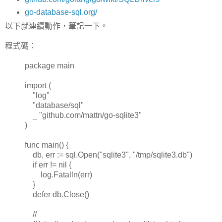
go-database-sql.org/
以下就連續動作，筆記一下。
程式碼：
package main
import (
"log"
"database/sql"
_ "github.com/mattn/go-sqlite3"
)
func main() {
db, err := sql.Open("sqlite3", "/tmp/sqlite3.db")
if err != nil {
log.Fatalln(err)
}
defer db.Close()
//