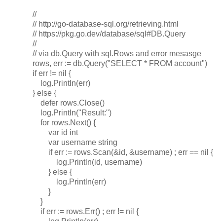
//
// http://go-database-sql.org/retrieving.html
// https://pkg.go.dev/database/sql#DB.Query
//
// via db.Query with sql.Rows and error mesasge
rows, err := db.Query("SELECT * FROM account")
if err != nil {
log.Println(err)
} else {
defer rows.Close()
log.Println("Result:")
for rows.Next() {
var id int
var username string
if err := rows.Scan(&id, &username) ; err == nil {
log.Println(id, username)
} else {
log.Println(err)
}
}
if err := rows.Err() ; err != nil {