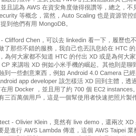
關，並且認為 AWS 在資安角度做得很讚等，總之，不
curity 等概念，當然，Auto Scaling 也是資源管
到他們有用 MongoDB。
s - Clifford Chen，可以去 linkedin 看一下，履歷也
 做了那些不錯的服務，我自己也丟訊息給在 HTC 
，為何大家都不知道 HTC 的付出 XD 或是為何大
純用 CP 來講啦 XD 例如小米手機的崛起。其他則是聊
侵蝕到一些創意東西，例如 Android 4.0 Camera 已
id app developer 該怎樣活 XD 回到主體，透
有在用 Docker ，並且用了約 700 個 EC2 instance
一年有三百萬個用戶，這是一個幫使用者快速把照片製
tect - Olivier Klein，竟然有 live demo，還兩次 XD
主要是進行 AWS Lambda 傳道，這個 AWS Taipei 