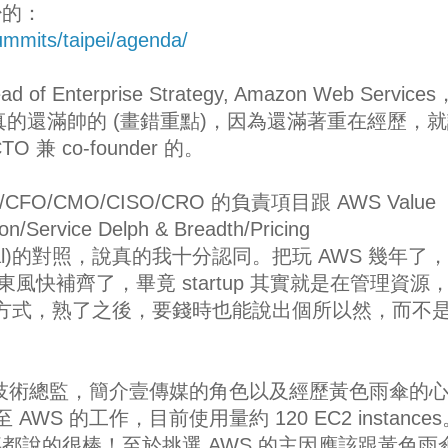
少的：
mmits/taipei/agenda/
 of Enterprise Strategy, Amazon Web Service
說真的還滿帥的 (畫錯重點)，因為還滿著重在經歷，
兼 co-founder 的。
FO/CMO/CISO/CRO 的負責項目跟 AWS Value
on/Service Delph & Breadth/Pricing
em/Global)的對照，說真的我十分認同。把玩 AWS 幾年了
欠的東風快補齊了，畢竟 startup 其實就是在管理資源
理方式，熟了之後，要錢時也能說出個所以然，而不
ia 的技術總監，簡介壹傳媒的角色以及經歷黃色雨傘的
S 的工作，目前使用量約 120 EC2 instances
都說的很棒！至於挑選 AWS 的主因應該跟黃色雨