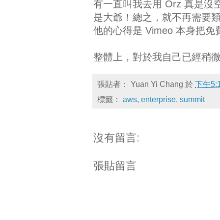
有一直叫我去用 Orz 真是沒
是大爺！總之，就不再需要類似 A
他的心得是 Vimeo 本身把免費
整體上，對於我自己已經稍微
張貼者：
Yuan Yi Chang
於
下午5:
標籤：
aws
,
enterprise
,
summit
沒有留言:
張貼留言