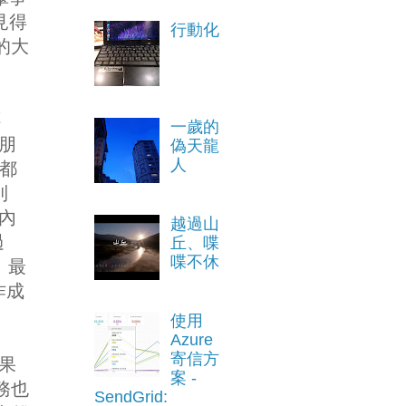
見得
行動化
控的大
不
一歲的
的朋
偽天龍
人
家都
到
經內
越過山
過
丘、喋
喋不休
s。最
作成
使用
Azure
寄信方
 果
案 -
業務也
SendGrid: