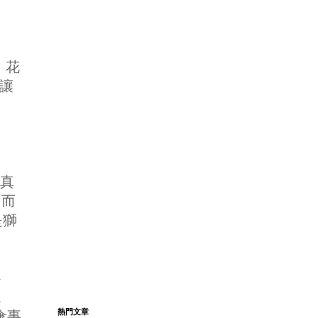
s，花
就讓
，真
，而
是獅
心
。
熱門文章
傘事