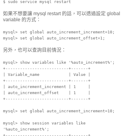
$ sudo service mysql restart
如果不想要讓 mysql restart 的話，可以透過設定 global
variable 的方式：
mysql> set global auto_increment_increment=10;
mysql> set global auto_increment_offset=1;
另外，也可以查詢目前情況：
mysql> show variables like '%auto_increment%';
+--------------------------+-------+
| Variable_name | Value |
+--------------------------+-------+
| auto_increment_increment | 1 |
| auto_increment_offset | 1 |
+--------------------------+-------+
mysql> set global auto_increment_increment=10;
mysql> show session variables like
'%auto_increment%';
+--------------------------+-------+