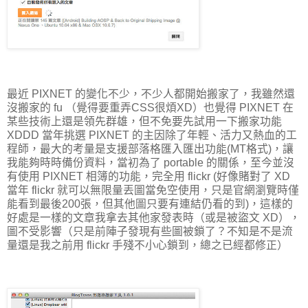
最近 PIXNET 的變化不少，不少人都開始搬家了，我雖然還
沒搬家的 fu （覺得要重弄CSS很煩XD）也覺得 PIXNET 在
某些技術上還是領先群雄，但不免要先試用一下搬家功能
XDDD 當年挑選 PIXNET 的主因除了年輕、活力又熱血的工
程師，最大的考量是支援部落格匯入匯出功能(MT格式)，讓
我能夠時時備份資料，當初為了 portable 的關係，至今並沒
有使用 PIXNET 相簿的功能，完全用 flickr (好像賭對了 XD
當年 flickr 就可以無限量丟圖當免空使用，只是官網瀏覽時僅
能看到最後200張，但其他圖只要有連結仍看的到)，這樣的
好處是一樣的文章我拿去其他家發表時（或是被盜文 XD），
圖不受影響（只是前陣子發現有些圖被鎖了？不知是不是流
量還是我之前用 flickr 手殘不小心鎖到，總之已經都修正）