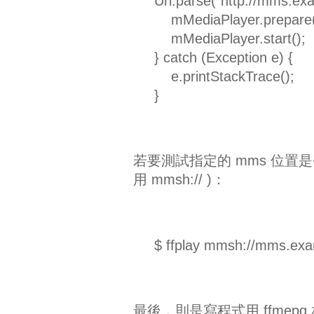
Uri.parse("http://mms.exa
mMediaPlayer.prepare(
mMediaPlayer.start();
} catch (Exception e) {
e.printStackTrace();
}
若要測試指定的 mms 位置是否正
用 mmsh:// )：
$ ffplay mmsh://mms.exa
最後，則是寫程式用 ffmepg