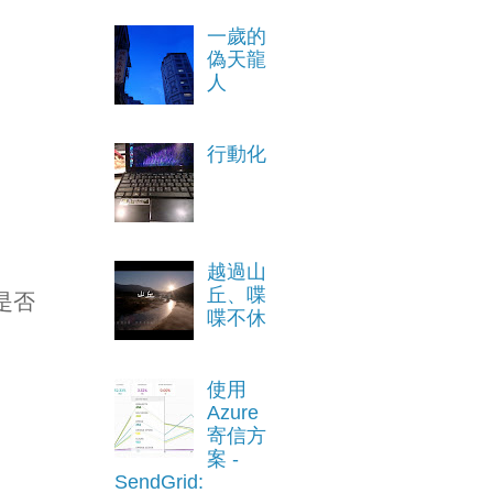
一歲的
偽天龍
人
行動化
越過山
丘、喋
是否
喋不休
使用
Azure
寄信方
案 -
SendGrid: