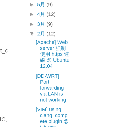
►
5月
(9)
►
4月
(12)
►
3月
(9)
▼
2月
(12)
[Apache] Web
server 強制
t_c
使用 https 連
線 @ Ubuntu
12.04
[DD-WRT]
Port
forwarding
via LAN is
not working
[VIM] using
clang_compl
IC,
ete plugin @