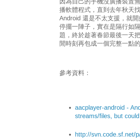
因為自己的手機沒廣播裝置
播軟體程式，直到去年秋天找了一
Android 還是不太支援，就開始
停擺一陣子，實在是隔行如隔
題，終於趁著春節最後一天
閒時刻再包成一個完整一點的 and
參考資料：
aacplayer-android - An
streams/files, but coul
http://svn.code.sf.net/