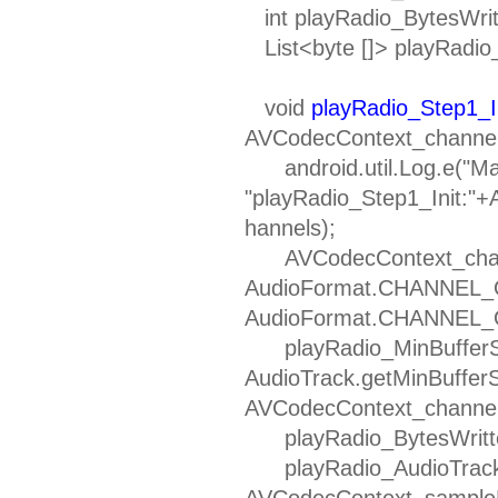
int playRadio_BytesWrit
List<byte []> playRadio_
void
playRadio_Step1_I
AVCodecContext_channel
android.util.Log.e("Main
"playRadio_Step1_Init:
hannels);
AVCodecContext_channe
AudioFormat.CHANNEL
AudioFormat.CHANNEL
playRadio_MinBufferS
AudioTrack.getMinBuffe
AVCodecContext_channe
playRadio_BytesWritte
playRadio_AudioTrack
AVCodecContext_sampleR