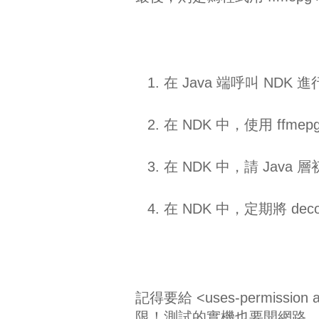
在 Java 端呼叫 NDK 進行 
在 NDK 中，使用 ffmepg l
在 NDK 中，請 Java 層初始
在 NDK 中，定期將 decod
記得要給 <uses-permission an
限！測試的實機也要開網路，不然會