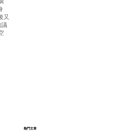
廣
身
 後又
的議
空
熱門文章