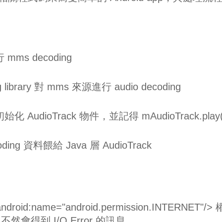
mms decoding
ibrary 對 mms 來源進行 audio decoding
化 AudioTrack 物件，並記得 mAudioTrack.play(
ing 資料餵給 Java 層 AudioTrack
droid:name="android.permission.INTERNET"/> 
得到 I/O Error 的訊息。