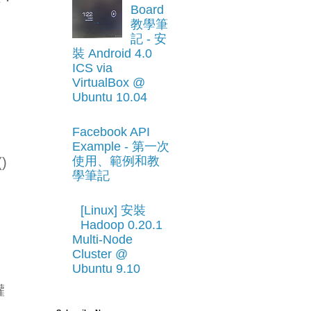
Board
教學筆
記 - 安
裝 Android 4.0
ICS via
VirtualBox @
Ubuntu 10.04
Facebook API
Example - 第一次
使用、範例和教
)
學筆記
[Linux] 安裝
Hadoop 0.20.1
Multi-Node
Cluster @
Ubuntu 9.10
權