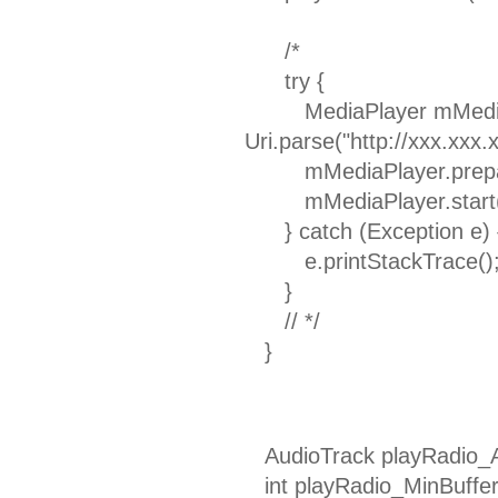
/*
try {
MediaPlayer mMediaPla
Uri.parse("http://xxx.xxx.x
mMediaPlayer.prepar
mMediaPlayer.start(
} catch (Exception e) 
e.printStackTrace()
}
// */
}
AudioTrack playRadio_Au
int playRadio_MinBuffer