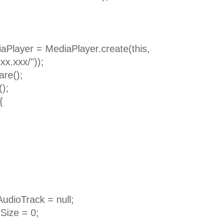
yer = MediaPlayer.create(this,
xx.xxx/"));
e();
);
{
;
dioTrack = null;
Size = 0;