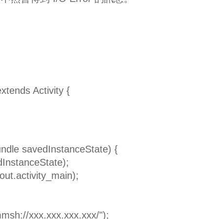
xtends Activity {
ndle savedInstanceState) {
nstanceState);
t.activity_main);
://xxx.xxx.xxx.xxx/");