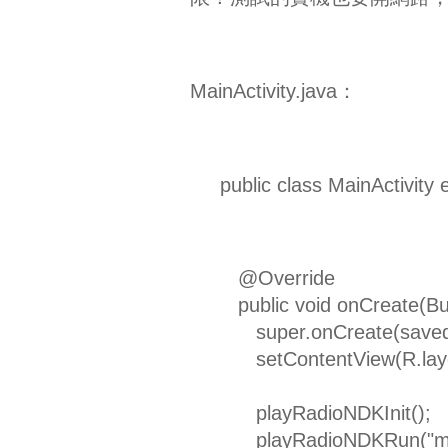
MainActivity.java：
public class MainActivity e
@Override
public void onCreate(Bu
super.onCreate(savedI
setContentView(R.layou
playRadioNDKInit();
playRadioNDKRun("mmsh