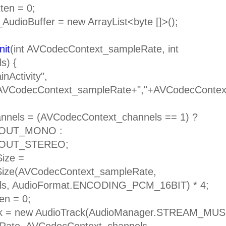
ten = 0;
AudioBuffer = new ArrayList<byte []>();
nit
(int AVCodecContext_sampleRate, int
s) {
Activity",
"+AVCodecContext_sampleRate+","+AVCodecContex
ls = (AVCodecContext_channels == 1) ?
_OUT_MONO :
_OUT_STEREO;
ize =
rSize(AVCodecContext_sampleRate,
ls, AudioFormat.ENCODING_PCM_16BIT) * 4;
n = 0;
 = new AudioTrack(AudioManager.STREAM_MUS
ate, AVCodecContext_channels,