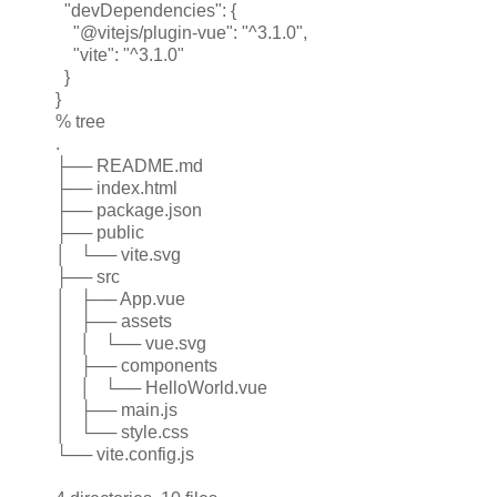
"devDependencies": {
"@vitejs/plugin-vue": "^3.1.0",
"vite": "^3.1.0"
}
}
% tree
.
├── README.md
├── index.html
├── package.json
├── public
│ └── vite.svg
├── src
│ ├── App.vue
│ ├── assets
│ │ └── vue.svg
│ ├── components
│ │ └── HelloWorld.vue
│ ├── main.js
│ └── style.css
└── vite.config.js