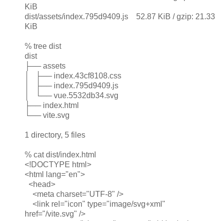
KiB
dist/assets/index.795d9409.js 52.87 KiB / gzip: 21.33
KiB
% tree dist
dist
├── assets
│ ├── index.43cf8108.css
│ ├── index.795d9409.js
│ └── vue.5532db34.svg
├── index.html
└── vite.svg
1 directory, 5 files
% cat dist/index.html
<!DOCTYPE html>
<html lang="en">
<head>
<meta charset="UTF-8" />
<link rel="icon" type="image/svg+xml"
href="/vite.svg" />