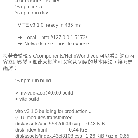
4 directories, 10 files
% npm install
% npm run dev
VITE v3.1.0 ready in 435 ms
➜ Local: http://127.0.0.1:5173/
➜ Network: use --host to expose
接著去編輯 src/components/HelloWorld.vue 可以看到網頁內
容立即改變。如此大概就可以窺見 Vite 的基本用法，接著是
編譯：
% npm run build
> my-vue-app@0.0.0 build
> vite build
vite v3.1.0 building for production...
✓ 16 modules transformed.
dist/assets/vue.5532db34.svg 0.48 KiB
dist/index.html 0.44 KiB
dist/assets/index.43cf8108.css 1.26 KiB / gzip: 0.65