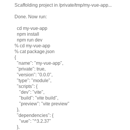
Scaffolding project in /private/tmp/my-vue-app...
Done. Now run:
cd my-vue-app
npm install
npm run dev
% cd my-vue-app
% cat package.json
{
"name": "my-vue-app",
"private": true,
"version": "0.0.0",
"type": "module",
"scripts": {
"dev": "vite",
"build": "vite build",
"preview": "vite preview"
},
"dependencies": {
"vue": "^3.2.37"
},