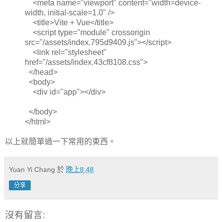
<meta name="viewport" content="width=device-
width, initial-scale=1.0" />
<title>Vite + Vue</title>
<script type="module" crossorigin
src="/assets/index.795d9409.js"></script>
<link rel="stylesheet"
href="/assets/index.43cf8108.css">
</head>
<body>
<div id="app"></div>
</body>
</html>
以上就簡單過一下常用的東西。
Yuan Yi Chang
於
晚上8:48
分享
沒有留言: