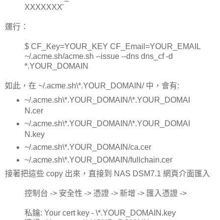
XXXXXXX'
運行：
$ CF_Key=YOUR_KEY CF_Email=YOUR_EMAIL
~/.acme.sh/acme.sh --issue --dns dns_cf -d
*.YOUR_DOMAIN
如此，在 ~/.acme.sh\*.YOUR_DOMAIN/ 中，會有:
~/.acme.sh\*.YOUR_DOMAIN/\*.YOUR_DOMAI
N.cer
~/.acme.sh\*.YOUR_DOMAIN/\*.YOUR_DOMAI
N.key
~/.acme.sh\*.YOUR_DOMAIN/ca.cer
~/.acme.sh\*.YOUR_DOMAIN/fullchain.cer
接著把這些 copy 出來，直接到 NAS DSM7.1 網頁介面匯入
控制台 -> 安全性 -> 憑證 -> 新增 -> 匯入憑證 ->
私鑰: Your cert key - \*.YOUR_DOMAIN.key