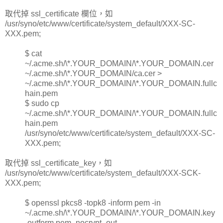
取代掉 ssl_certificate 欄位，如
/usr/syno/etc/www/certificate/system_default/XXX-SC-
XXX.pem;
$ cat
~/.acme.sh/\*.YOUR_DOMAIN/\*.YOUR_DOMAIN.cer
~/.acme.sh/\*.YOUR_DOMAIN/ca.cer >
~/.acme.sh/\*.YOUR_DOMAIN/\*.YOUR_DOMAIN.fullc
hain.pem
$ sudo cp
~/.acme.sh/\*.YOUR_DOMAIN/\*.YOUR_DOMAIN.fullc
hain.pem
/usr/syno/etc/www/certificate/system_default/XXX-SC-
XXX.pem;
取代掉 ssl_certificate_key，如
/usr/syno/etc/www/certificate/system_default/XXX-SCK-
XXX.pem;
$ openssl pkcs8 -topk8 -inform pem -in
~/.acme.sh/\*.YOUR_DOMAIN/\*.YOUR_DOMAIN.key
-outform pem -nocrypt -out