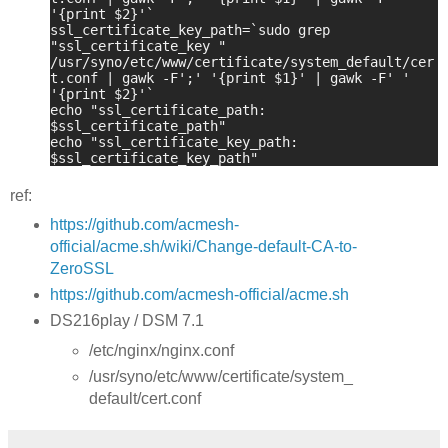
'{print $2}'`
ssl_certificate_key_path=`sudo grep
"ssl_certificate_key "
/usr/syno/etc/www/certificate/system_default/cer
t.conf | gawk -F';' '{print $1}' | gawk -F' '
'{print $2}'`
echo "ssl_certificate_path:
$ssl_certificate_path"
echo "ssl_certificate_key_path:
$ssl_certificate_key_path"
ref:
https://github.com/acmesh-
official/acme.sh/wiki/Change-default-CA-to-
ZeroSSL
https://github.com/acmesh-official/acme.sh
DS216play / DSM 7.1
/etc/nginx/nginx.conf
/usr/syno/etc/www/certificate/system_
default/cert.conf