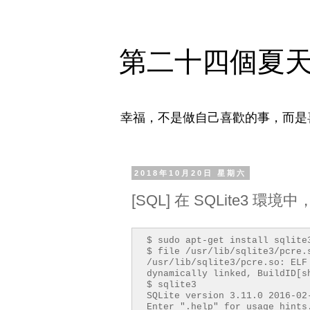
第二十四個夏
幸福，不是做自己喜歡的事，而是
2018年10月20日 星期六
[SQL] 在 SQLite3 環境中，使
$ sudo apt-get install sqlite
$ file /usr/lib/sqlite3/pcre.
/usr/lib/sqlite3/pcre.so: ELF
dynamically linked, BuildID[s
$ sqlite3
SQLite version 3.11.0 2016-02
Enter ".help" for usage hints