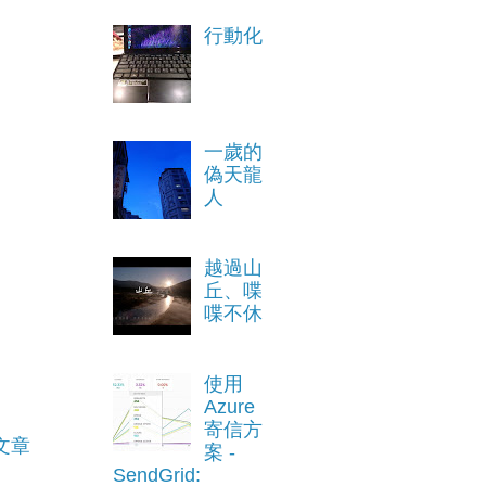
行動化
一歲的
偽天龍
人
越過山
丘、喋
喋不休
使用
Azure
寄信方
文章
案 -
SendGrid: