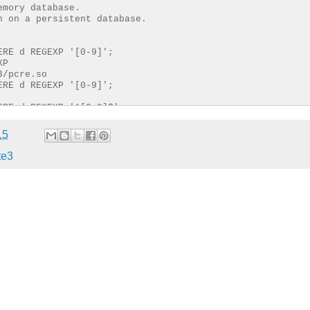
emory database.
n on a persistent database.
ERE d REGEXP '[0-9]';
XP
3/pcre.so
ERE d REGEXP '[0-9]';
ERE d REGEXP '^[0-9]$';
ERE d REGEXP '^[0-9]+$';
ERE d REGEXP '^[0-9\-]+$';
15
te3