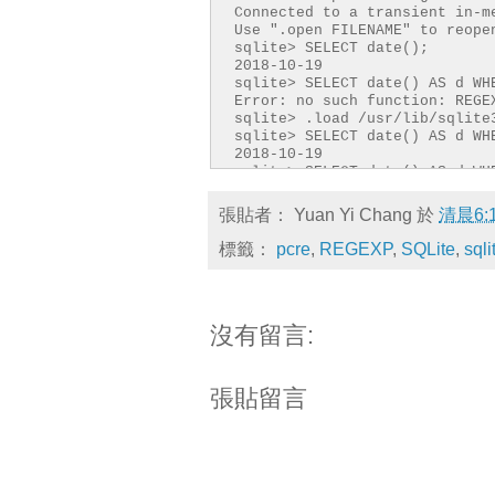
Connected to a transient in-m
Use ".open FILENAME" to reope
sqlite> SELECT date();
2018-10-19
sqlite> SELECT date() AS d WH
Error: no such function: REGE
sqlite> .load /usr/lib/sqlite
sqlite> SELECT date() AS d WH
2018-10-19
sqlite> SELECT date() AS d WH
sqlite> SELECT date() AS d WH
sqlite> SELECT date() AS d WH
張貼者：
Yuan Yi Chang
於
清晨6:
2018-10-19
標籤：
pcre
,
REGEXP
,
SQLite
,
sqli
沒有留言:
張貼留言