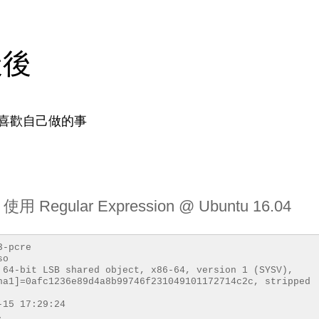
天後
喜歡自己做的事
用 Regular Expression @ Ubuntu 16.04
3-pcre
so
 64-bit LSB shared object, x86-64, version 1 (SYSV),
ha1]=0afc1236e89d4a8b99746f231049101172714c2c, stripped
-15 17:29:24
.