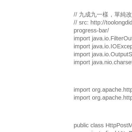
// 九成九一樣，單純
// src: http://toolong
progress-bar/
import java.io.FilterO
import java.io.IOExcep
import java.io.Output
import java.nio.charse
import org.apache.htt
import org.apache.http
public class HttpPostM