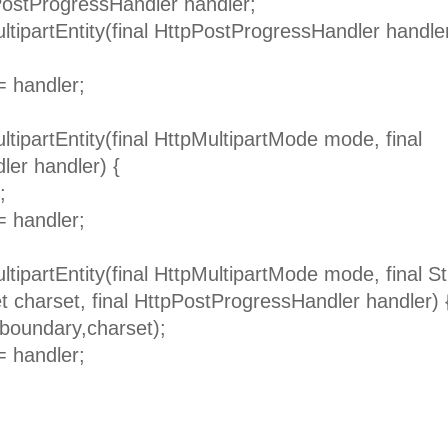
stProgressHandler handler;
partEntity(final HttpPostProgressHandler handler
andler;
artEntity(final HttpMultipartMode mode, final
er handler) {
;
andler;
artEntity(final HttpMultipartMode mode, final St
t charset, final HttpPostProgressHandler handler) 
dary,charset);
andler;