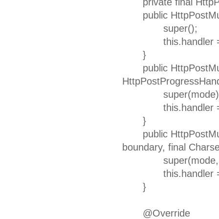
private final HttpPo
public HttpPostMulti
super();
this.handler = h
}
public HttpPostMultip
HttpPostProgressHandl
super(mode)
this.handler = h
}
public HttpPostMultip
boundary, final Charse
super(mode,boun
this.handler = h
}
@Override