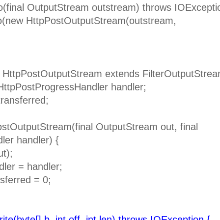
final OutputStream outstream) throws IOExcepti
 HttpPostOutputStream(outstream,
HttpPostOutputStream extends FilterOutputStrea
PostProgressHandler handler;
nsferred;
putStream(final OutputStream out, final
er handler) {
);
 handler;
red = 0;
rite(byte[] b, int off, int len) throws IOException {