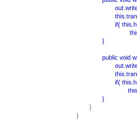
out.write(b, o
this.transferr
if( this.handle
this.handler.pos
}
public void w
out.write(b
this.transfer
if( this.handle
this.handler.pos
}
}
}