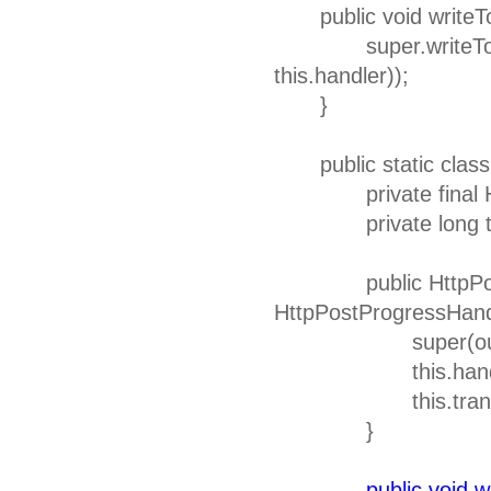
public void writeTo(
super.writeTo(new
this.handler));
}
public static class 
private final Http
private long tra
public HttpPostOut
HttpPostProgressHandl
super(out
this.handler =
this.transfer
}
public void w