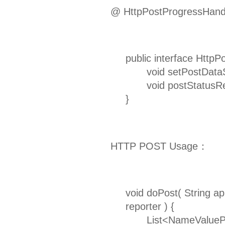
@ HttpPostProgressHand
public interface Http
void setPostDataSiz
void postStatusRepo
}
HTTP POST Usage：
void doPost( String ap
reporter ) {
List<NameValuePair