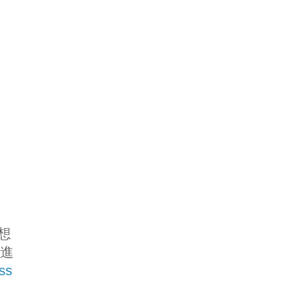
想
便進
ss