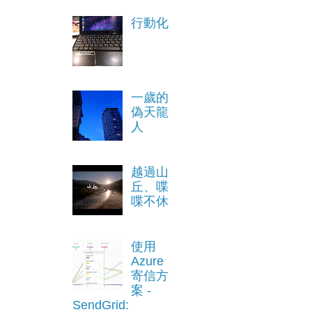
行動化
一歲的
偽天龍
人
越過山
丘、喋
喋不休
使用
Azure
寄信方
案 -
SendGrid: