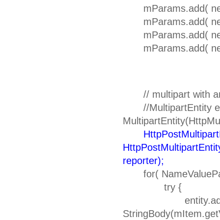
mParams.add( new Ba
mParams.add( new Ba
mParams.add( new B
mParams.add( new Ba
// multipart with a
//MultipartEntity e
MultipartEntity(Htt
HttpPostMultipart
HttpPostMultipartEn
reporter);
for( NameValuePair
try {
entity.addPart
StringBody(mItem.getV