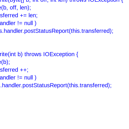
ff, len);
ed += len;
r != null )
tStatusReport(this.transferred);
rite(int b) throws IOException {
);
red ++;
r != null )
tStatusReport(this.transferred);