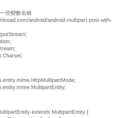
改一些變數名稱
didntread.com/android/android-multipart-post-with-
utputStream;
tion;
Stream;
t.Charset;
p.entity.mime.HttpMultipartMode;
.entity.mime.MultipartEntity;
ultipartEntity extends MultipartEntity {