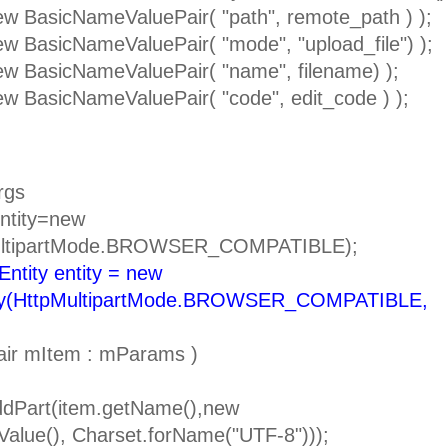
sicNameValuePair( "path", remote_path ) );
sicNameValuePair( "mode", "upload_file") );
asicNameValuePair( "name", filename) );
sicNameValuePair( "code", edit_code ) );
rgs
ntity=new
pMultipartMode.BROWSER_COMPATIBLE);
Entity entity = new
tity(HttpMultipartMode.BROWSER_COMPATIBLE,
 mItem : mParams )
(item.getName(),new
alue(), Charset.forName("UTF-8")));