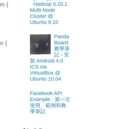
on {
Hadoop 0.20.1
Multi-Node
Cluster @
Ubuntu 9.10
Panda
Board
m {
教學筆
記 - 安
裝 Android 4.0
ICS via
VirtualBox @
Ubuntu 10.04
Facebook API
Example - 第一次
使用、範例和教
學筆記