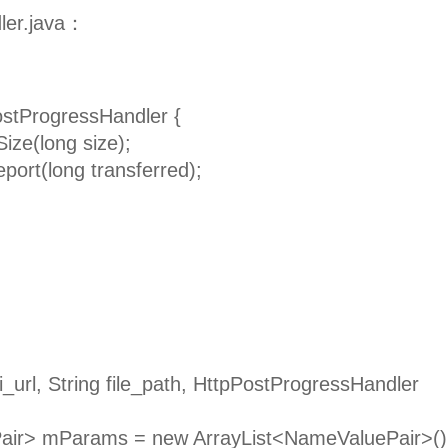
ler.java：
PostProgressHandler {
e(long size);
rt(long transferred);
i_url, String file_path, HttpPostProgressHandler
> mParams = new ArrayList<NameValuePair>()