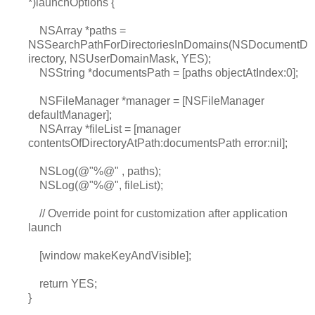
*)launchOptions {
NSArray *paths =
NSSearchPathForDirectoriesInDomains(NSDocumentD
irectory, NSUserDomainMask, YES);
NSString *documentsPath = [paths objectAtIndex:0];
NSFileManager *manager = [NSFileManager
defaultManager];
NSArray *fileList = [manager
contentsOfDirectoryAtPath:documentsPath error:nil];
NSLog(@"%@" , paths);
NSLog(@"%@", fileList);
// Override point for customization after application
launch
[window makeKeyAndVisible];
return YES;
}