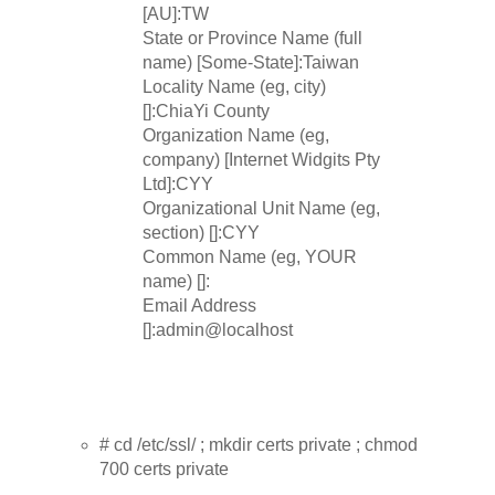
[AU]:TW
State or Province Name (full
name) [Some-State]:Taiwan
Locality Name (eg, city)
[]:ChiaYi County
Organization Name (eg,
company) [Internet Widgits Pty
Ltd]:CYY
Organizational Unit Name (eg,
section) []:CYY
Common Name (eg, YOUR
name) []:
Email Address
[]:admin@localhost
# cd /etc/ssl/ ; mkdir certs private ; chmod
700 certs private