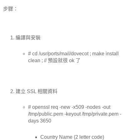
步驟：
編譯與安裝
# cd /usr/ports/mail/dovecot ; make install
clean ; // 預設就很 ok 了
建立 SSL 相關資料
# openssl req -new -x509 -nodes -out
/tmp/public.pem -keyout /tmp/private.pem -
days 3650
Country Name (2 letter code)