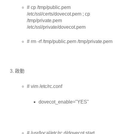
# cp /tmp/public.pem
/etc/ssl/certs/dovecot.pem ; cp
/tmp/private.pem
/etc/ssl/private/dovecot.pem
# rm -rf /tmp/public.pem /tmp/private.pem
啟動
# vim /etc/rc.conf
dovecot_enable="YES"
# /usr/local/etc/rc.d/dovecot start