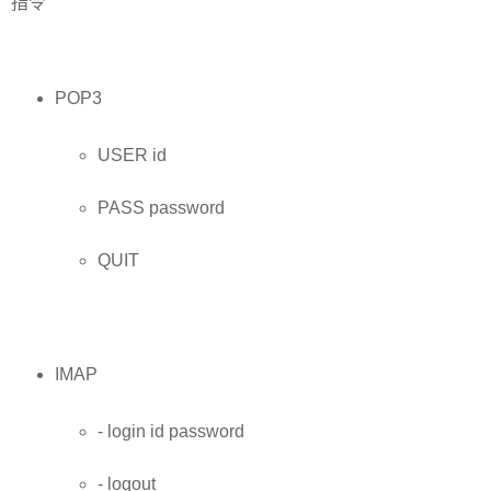
指令
POP3
USER id
PASS password
QUIT
IMAP
- login id password
- logout