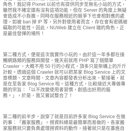
角色！我記得 Pixnet 以前也有提供同步至無名小站的方式，
雖然我不確定還有沒有這項功能，但在 Server 的角度上無疑
會造成不小負擔，同時在服務相近的競爭下也會相對應的處
理，如被 ban 掉 IP 等，另外對使用者而言，存在會有密碼被
竊取的可能性。因此，NUWeb 建立在 Client 端的角色，正
是最佳發揮的場所！
第二種方式，便是這次我實作小玩的。由於這一年多都在接
觸網路類的服務與開發，幾天前就用 PHP 寫了個簡單
Crawler ，大概不用 50 行的小程式，頂多只是架構上的斤斤
計較。透過這個 Crawler 就可以把某家 Blog Service 上的文
章標題、文章時間、文章內容都發表分析出來，緊接著，就
是在至各家 Blog Service 啦。這種方式，比較接近大專做專
題的宗旨：「以不改變使用者習慣，創造出好用的服
務。」，於是，我又嘗試整合了！
第二種的前半步，說穿了就是目前許多家 Blog Service 在做
的事：「搬家服務」。撈資料總是最簡單而易做的，各家搬
家服務就只要負責處理撈資料的動作，接著就只是在塞進自