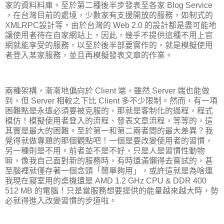
家的資料料庫。至於第二種後半步發表至各家 Blog Service
，在台灣目前的處境，少數家有支援開放的服務，如制式的
XMLRPC設計等，由於台灣的 Web 2.0 的設計都是盡可能地
讓使用者待在自家網站上，因此，幾乎不提供這種不用上官
網就能享受的服務，以至於後半部要實作的，就是模擬使用
者登入某家服務，並且再模擬發表文章的作業。
兩種架構，漸漸地偏向於 Client 端，雖然 Server 端也能做
到，但 Server 相較之下比 Client 多不少限制。然而，有一項
困難點是永遠必須要被克服的，那就是客制化的過程，程式
模仿！模擬使用者登入的流程、發表文章流程，等等的，這
其實是最大的困難。至於第一和第二兩者間的最大差異？我
覺得就做專題的那個觀點吧！一個是要改變使用者的習慣，
另一種則是不用。前者並不是不好，只是人是習慣性動物
嘛，像我自己面對新的服務時，有時還滿懶得去嘗試的，甚
至腦裡就僅存著一個念頭「簡單夠用」，或許這就是為啥連
我現在寢室用的桌機還是 AMD 1.2 GHz CPU & DDR 400
512 MB 的電腦！只是當服務想要提供的能量越來越大時，勢
必就得進入改變習慣的步道啦。