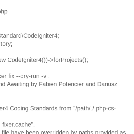
php
tandard\CodeIgniter4;
tory;
ew CodeIgniter4())->forProjects();
r fix --dry-run -v .
d Awaiting by Fabien Potencier and Dariusz
er4 Coding Standards from "/path/./.php-cs-
-fixer.cache".
 file have been overridden by paths provided as