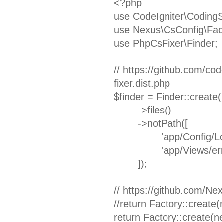
<?php
use CodeIgniter\CodingS
use Nexus\CsConfig\Fac
use PhpCsFixer\Finder;
// https://github.com/co
fixer.dist.php
$finder = Finder::create(
->files()
->notPath([
'app/Config/L
'app/Views/er
]);
// https://github.com/N
//return Factory::create
return Factory::create(ne