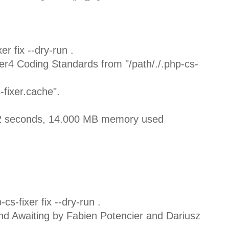
er fix --dry-run .
er4 Coding Standards from "/path/./.php-cs-
-fixer.cache".
032 seconds, 14.000 MB memory used
cs-fixer fix --dry-run .
d Awaiting by Fabien Potencier and Dariusz