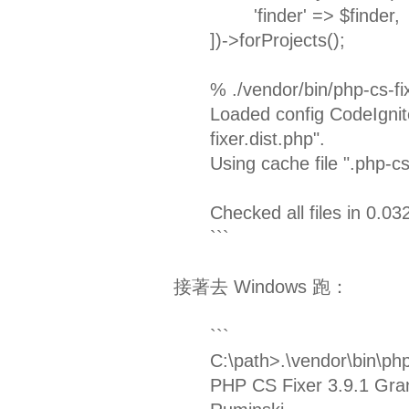
'finder' => $finder,
])->forProjects();
% ./vendor/bin/php-cs-fix
Loaded config CodeIgnit
fixer.dist.php".
Using cache file ".php-cs
Checked all files in 0.
```
接著去 Windows 跑：
```
C:\path>.\vendor\bin\php-
PHP CS Fixer 3.9.1 Gran