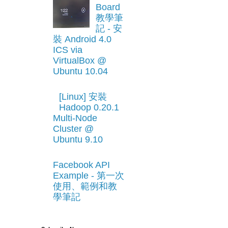
Board
教學筆
記 - 安
裝 Android 4.0
ICS via
VirtualBox @
Ubuntu 10.04
[Linux] 安裝
Hadoop 0.20.1
Multi-Node
Cluster @
Ubuntu 9.10
Facebook API
Example - 第一次
使用、範例和教
學筆記