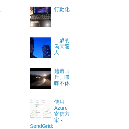
行動化
r
一歲的
偽天龍
人
越過山
丘、喋
喋不休
使用
Azure
寄信方
案 -
SendGrid: