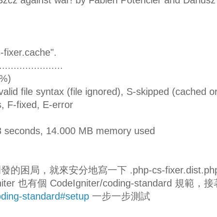
-fixer.cache".
.....................................
%)
lid file syntax (file ignored), S-skipped (cached o
, F-fixed, E-error
303 seconds, 14.000 MB memory used
，就來安分地寫一下 .php-cs-fixer.dist.ph
r 也有個 CodeIgniter/coding-standard 規範，
oding-standard#setup
一步一步測試