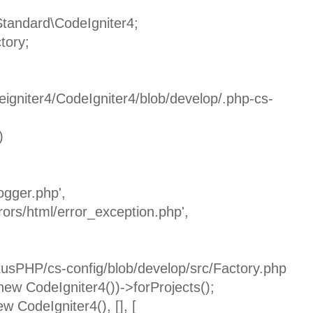
tandard\CodeIgniter4;
tory;
deigniter4/CodeIgniter4/blob/develop/.php-cs-
)
ogger.php',
rors/html/error_exception.php',
exusPHP/cs-config/blob/develop/src/Factory.php
(new CodeIgniter4())->forProjects();
w CodeIgniter4(), [], [