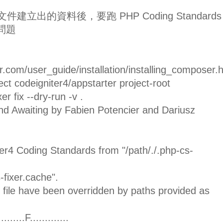
官方文件建立出的資料後，要跑 PHP Coding Standards
問題
er.com/user_guide/installation/installing_composer.
t codeigniter4/appstarter project-root
r fix --dry-run -v .
d Awaiting by Fabien Potencier and Dariusz
er4 Coding Standards from "/path/./.php-cs-
-fixer.cache".
 file have been overridden by paths provided as
..........................F..........