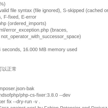
%)
lid file syntax (file ignored), S-skipped (cached o
, F-fixed, E-error
hp (ordered_imports)
l/error_exception.php (braces,
 not_operator_with_successor_space)
104 seconds, 16.000 MB memory used
又可以正常
mposer.json-bak
ndsofphp/php-cs-fixer:3.8.0 --dev
r fix --dry-run -v .
zcz against war! by Fabien Potencier and Dariusz