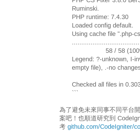
Ruminski.
PHP runtime: 7.4.30
Loaded config default.
Using cache file ".php-cs
..................
58 / 58 (100
Legend: ?-unknown, I-inva
empty file), .-no changes
Checked all files in 0.
```
為了避免未來同事不同平台開發的困局
案吧！也順道研究到 CodeIgnite
考
github.com/CodeIgniter/c