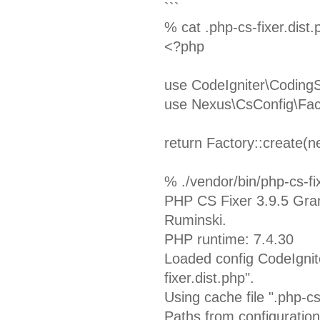
```
% cat .php-cs-fixer.dist.
<?php
use CodeIgniter\CodingS
use Nexus\CsConfig\Fac
return Factory::create(n
% ./vendor/bin/php-cs-fixe
PHP CS Fixer 3.9.5 Gran
Ruminski.
PHP runtime: 7.4.30
Loaded config CodeIgnit
fixer.dist.php".
Using cache file ".php-cs
Paths from configuration