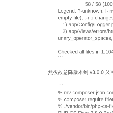
58 / 58 (100
Legend: ?-unknown, I-inva
empty file), .-no changes
1) app/Config/Logger.p
2) app/Views/errors/htm
unary_operator_spaces,
Checked all files in 1.
```
然後故意降版本到 v3.8.0 
```
% mv composer.json co
% composer require frie
% ./vendor/bin/php-cs-fixe
PHP CS Fixer 3.8.0 BerS