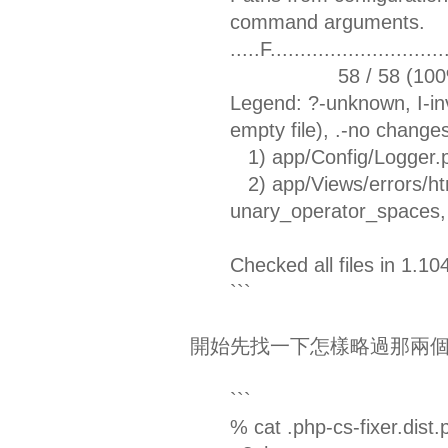
command arguments.
.....F............
58 / 58 (100
Legend: ?-unknown, I-inva
empty file), .-no changes
1) app/Config/Logger.p
2) app/Views/errors/htm
unary_operator_spaces,
Checked all files in 1.
```
開始先找一下怎樣略過那兩
```
% cat .php-cs-fixer.dist.