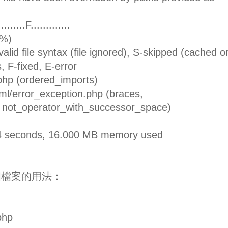
..........................F..........
%)
lid file syntax (file ignored), S-skipped (cached o
, F-fixed, E-error
hp (ordered_imports)
l/error_exception.php (braces,
 not_operator_with_successor_space)
104 seconds, 16.000 MB memory used
個檔案的用法：
php