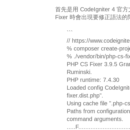
首先是用 CodeIgniter 4 
Fixer 時會出現要修正語法的
```
// https://www.codeignit
% composer create-projec
% ./vendor/bin/php-cs-fixe
PHP CS Fixer 3.9.5 Gran
Ruminski.
PHP runtime: 7.4.30
Loaded config CodeIgnit
fixer.dist.php".
Using cache file ".php-cs
Paths from configuration
command arguments.
.....F............