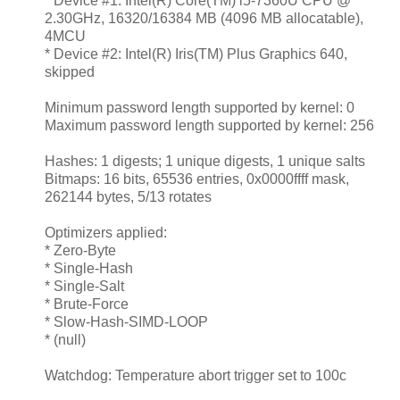
* Device #1: Intel(R) Core(TM) i5-7360U CPU @
2.30GHz, 16320/16384 MB (4096 MB allocatable),
4MCU
* Device #2: Intel(R) Iris(TM) Plus Graphics 640,
skipped
Minimum password length supported by kernel: 0
Maximum password length supported by kernel: 256
Hashes: 1 digests; 1 unique digests, 1 unique salts
Bitmaps: 16 bits, 65536 entries, 0x0000ffff mask,
262144 bytes, 5/13 rotates
Optimizers applied:
* Zero-Byte
* Single-Hash
* Single-Salt
* Brute-Force
* Slow-Hash-SIMD-LOOP
* (null)
Watchdog: Temperature abort trigger set to 100c