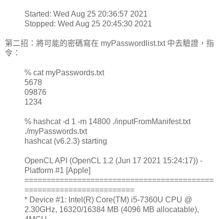
Started: Wed Aug 25 20:36:57 2021
Stopped: Wed Aug 25 20:45:30 2021
第二招：將可能的密碼寫在 myPasswordlist.txt 中去驗證，指
令：
% cat myPasswords.txt
5678
09876
1234
% hashcat -d 1 -m 14800 ./inputFromManifest.txt
./myPasswords.txt
hashcat (v6.2.3) starting
OpenCL API (OpenCL 1.2 (Jun 17 2021 15:24:17)) -
Platform #1 [Apple]
===========================================
=========================
* Device #1: Intel(R) Core(TM) i5-7360U CPU @
2.30GHz, 16320/16384 MB (4096 MB allocatable),