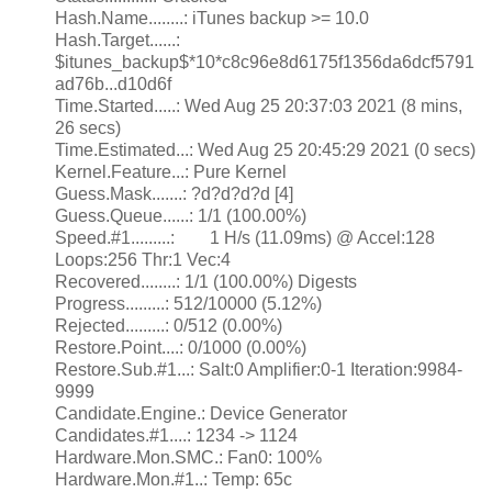
Hash.Name........: iTunes backup >= 10.0
Hash.Target......:
$itunes_backup$*10*c8c96e8d6175f1356da6dcf5791
ad76b...d10d6f
Time.Started.....: Wed Aug 25 20:37:03 2021 (8 mins,
26 secs)
Time.Estimated...: Wed Aug 25 20:45:29 2021 (0 secs)
Kernel.Feature...: Pure Kernel
Guess.Mask.......: ?d?d?d?d [4]
Guess.Queue......: 1/1 (100.00%)
Speed.#1.........: 1 H/s (11.09ms) @ Accel:128
Loops:256 Thr:1 Vec:4
Recovered........: 1/1 (100.00%) Digests
Progress.........: 512/10000 (5.12%)
Rejected.........: 0/512 (0.00%)
Restore.Point....: 0/1000 (0.00%)
Restore.Sub.#1...: Salt:0 Amplifier:0-1 Iteration:9984-
9999
Candidate.Engine.: Device Generator
Candidates.#1....: 1234 -> 1124
Hardware.Mon.SMC.: Fan0: 100%
Hardware.Mon.#1..: Temp: 65c