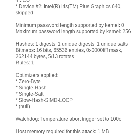
4MCU
* Device #2: Intel(R) Iris(TM) Plus Graphics 640,
skipped
Minimum password length supported by kernel: 0
Maximum password length supported by kernel: 256
Hashes: 1 digests; 1 unique digests, 1 unique salts
Bitmaps: 16 bits, 65536 entries, 0x0000ffff mask,
262144 bytes, 5/13 rotates
Rules: 1
Optimizers applied:
* Zero-Byte
* Single-Hash
* Single-Salt
* Slow-Hash-SIMD-LOOP
* (null)
Watchdog: Temperature abort trigger set to 100c
Host memory required for this attack: 1 MB