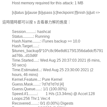
Host memory required for this attack: 1 MB
[s]tatus [p]ause [b]ypass [c]heckpoint [f]inish [q]uit =>
這時隨時都可以按 s 去看暴力解的進度：
Session..........: hashcat
Status...........: Running
Hash.Name........: iTunes backup >= 10.0
Hash.Target......:
$itunes_backup$*10*c8c96e8d6175f1356da6dcf5791
ad76b...d10d6f
Time.Started.....: Wed Aug 25 20:37:03 2021 (6 mins,
50 secs)
Time.Estimated...: Wed Aug 25 23:30:00 2021 (2
hours, 46 mins)
Kernel.Feature...: Pure Kernel
Guess.Mask.......: ?d?d?d?d [4]
Guess.Queue......: 1/1 (100.00%)
Speed.#1.........: 1 H/s (13.34ms) @ Accel:128
Loops:256 Thr:1 Vec:4
Recovered........: 0/1 (0.00%) Digests