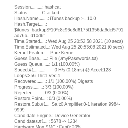
Session..........: hashcat
Status...........: Cracked
Hash.Name........: iTunes backup >= 10.0
Hash.Target......:
$itunes_backup$*10*c8c96e8d6175f1356da6dcf5791
ad76b...d10d6f
Time.Started.....: Wed Aug 25 20:52:58 2021 (10 secs)
Time.Estimated...: Wed Aug 25 20:53:08 2021 (0 secs)
Kernel.Feature...: Pure Kernel
Guess.Base.......: File (./myPasswords.txt)
Guess.Queue......: 1/1 (100.00%)
Speed.#1.........: 0 H/s (0.18ms) @ Accel:128
Loops:256 Thr:1 Vec:4
Recovered........: 1/1 (100.00%) Digests
Progress.........: 3/3 (100.00%)
Rejected.........: 0/3 (0.00%)
Restore.Point....: 0/3 (0.00%)
Restore.Sub.#1...: Salt:0 Amplifier:0-1 Iteration:9984-
9999
Candidate.Engine.: Device Generator
Candidates.#1....: 5678 -> 1234
Hardware.Mon.SMC.: Fan0: 20%