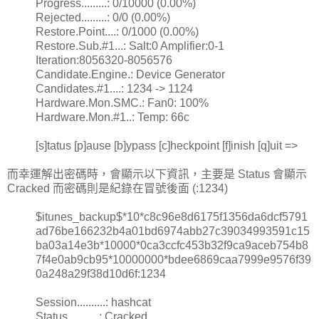
Progress.........: 0/10000 (0.00%)
Rejected.........: 0/0 (0.00%)
Restore.Point....: 0/1000 (0.00%)
Restore.Sub.#1...: Salt:0 Amplifier:0-1
Iteration:8056320-8056576
Candidate.Engine.: Device Generator
Candidates.#1....: 1234 -> 1124
Hardware.Mon.SMC.: Fan0: 100%
Hardware.Mon.#1..: Temp: 66c
[s]tatus [p]ause [b]ypass [c]heckpoint [f]inish [q]uit =>
而幸運解出密碼時，會顯示以下資訊，主要是 Status 會顯示
Cracked 而密碼則是紀錄在冒號後面 (:1234)
$itunes_backup$*10*c8c96e8d6175f1356da6dcf5791
ad76be166232b4a01bd6974abb27c39034993591c15
ba03a14e3b*10000*0ca3ccfc453b32f9ca9aceb754b8
7f4e0ab9cb95*10000000*bdee6869caa7999e9576f39
0a248a29f38d10d6f:1234
Session..........: hashcat
Status...........: Cracked