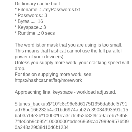
Dictionary cache built:
* Filename..: ./myPasswords.txt
* Passwords.: 3
* Bytes.....: 16
* Keyspace..: 3
* Runtime...: 0 secs
The wordlist or mask that you are using is too small.
This means that hashcat cannot use the full parallel
power of your device(s).
Unless you supply more work, your cracking speed will
drop.
For tips on supplying more work, see:
https://hashcat.net/faq/morework
Approaching final keyspace - workload adjusted.
$itunes_backup$*10*c8c96e8d6175f1356da6dcf5791
ad76be166232b4a01bd6974abb27c39034993591c15
ba03a14e3b*10000*0ca3ccfc453b32f9ca9aceb754b8
7f4e0ab9cb95*10000000*bdee6869caa7999e9576f39
0a248a29f38d10d6f:1234