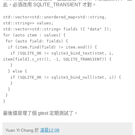
此，必須改用 SQLITE_TRANSIENT 才對。
std::vector<std::unordered_map<std::string,
std::string>> values;
std::vector<std::string> fields ({ "data" });
for (auto item : values) {
for (auto field: fields) {
if (item.find(field) != item.end()) {
if (SQLITE_OK != sqlite3_bind_text(stmt, i,
item[field].c_str(), -1, SQLITE_TRANSIENT)) {
}
} else {
if (SQLITE_OK != sqlite3_bind_null(stmt, i)) {
}
}
}
}
最後還是埋了個 gtest 定期測試了。
Yuan Yi Chang
於
凌晨12:08