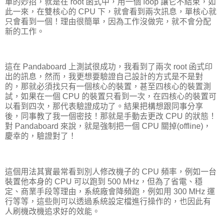
單的妙招，就是在 root 函式中，用一個 loop 讓它不結束，如
此一來，在雙核心的 CPU 下，就會看到兩次訊息，單核心就
只會看到一個！理由很簡單，因為工作沒做完，就不會分配
新的工作。
這在 Pandaboard 上測試很成功，我看到了兩次 root 函式印
出的訊息，然而，我更想要驗證自己設計的方式是不是對
的，那就必須找只有一個核心的裝置，甚至四核心的裝置測
試，如果在一個 CPU 的裝置只看到一次，在四核心的裝置可
以看到四次，那代表驗證成功了。結果把構想跟同事分享
後，同事教了我一個密技！那就是手動去更改 CPU 的狀態！
對 Pandaboard 來說，就是強制把一個 CPU 關掉(offline)，
慶幸的，驗證對了！
這個用法其實最常看到別人修改機子的 CPU 頻率，例如一台
裝置他本身的 CPU 可以跑到 500 MHz，但為了省電、穩
定、商業手段等理由，系統廠會降頻跑，例如用 300 MHz 運
行等等，這些則可以透過系統設定檔進行操作的，也因此有
人刷機改機追求好的效能。