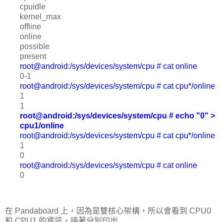
cpuidle
kernel_max
offline
online
possible
present
root@android:/sys/devices/system/cpu # cat online
0-1
root@android:/sys/devices/system/cpu # cat cpu*/online
1
1
root@android:/sys/devices/system/cpu # echo "0" >
cpu1/online
root@android:/sys/devices/system/cpu # cat cpu*/online
1
0
root@android:/sys/devices/system/cpu # cat online
0
在 Pandaboard 上，因為是雙核心架構，所以會看到 CPU0
和 CPU1 的資訊，接著分別印出