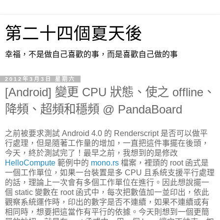
第二十四個夏天後
幸福，不是做自己喜歡的事，而是喜歡自己做的事
2012年3月3日 星期六
[Android] 變更 CPU 狀態、使之 offline、
降頻、超頻和穩頻 @ PandaBoard
之前被要求測試 Android 4.0 的 Renderscript 是否可以做平
行處理，但是隨著工作量的增加，一直把這件事擺在後頭，
今天，終於測試完了！最早之前，我想到的是修改
HelloCompute
範例中的
mono.rs
檔案，裡頭的 root 函式是
一個工作單位，如果一台裝置是多 CPU 且系統支援平行處理
的話，理論上一次會有多個工作單位在進行。因此想說擺一
個 static 變數在 root 函式中，每次把數值加一並印出，依此
觀察系統運作時，印出的數字是否不連續，如果不連續或有
相同時，想要把這當作有平行的依據。今天則想到一個更簡