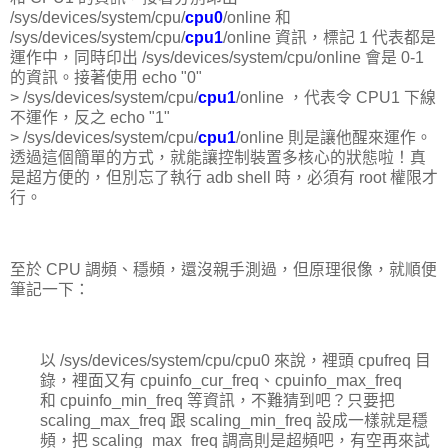
/sys/devices/system/cpu/
cpu0
/online 和
/sys/devices/system/cpu/
cpu1
/online 資訊，標記 1 代表都是
運作中，同時印出 /sys/devices/system/cpu/online 會是 0-1
的資訊。接著使用 echo "0"
> /sys/devices/system/cpu/
cpu1
/online ，代表令 CPU1 下線
不運作，反之 echo "1"
> /sys/devices/system/cpu/
cpu1
/online 則是讓他醒來運作。
透過這個簡單的方式，就能讓控制裝置多核心的狀態啦！真
是超方便的，但別忘了執行 adb shell 時，必須有 root 權限才
行。
至於 CPU 調頻、穩頻，還沒親手測過，但原理很像，就順便
筆記一下：
以 /sys/devices/system/cpu/cpu0 來說，裡頭 cpufreq 目
錄，裡面又有 cpuinfo_cur_freq、cpuinfo_max_freq
和 cpuinfo_min_freq 等資訊，不難猜到吧？只要把
scaling_max_freq 跟 scaling_min_freq 設成一樣就是穩
頻，把 scaling_max_freq 調高則是超頻吧，有空再來試