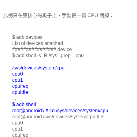
此例只在雙核心的板子上，手動把一顆 CPU 關掉：
$ adb devices
List of devices attached
################ device
$ adb shell ls -R /sys | grep -i cpu
...
/sys/devices/system/cpu:
cpu0
cpu1
cpufreq
cpuidle
...
$ adb shell
root@android:/ # cd /sys/devices/system/cpu
root@android:/sys/devices/system/cpu # ls
cpu0
cpu1
cpufreq