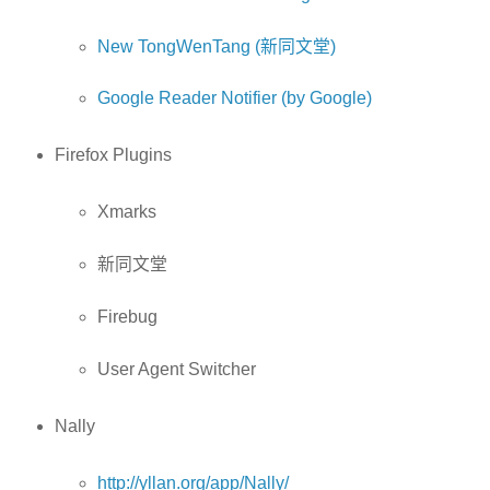
New TongWenTang (新同文堂)
Google Reader Notifier (by Google)
Firefox Plugins
Xmarks
新同文堂
Firebug
User Agent Switcher
Nally
http://yllan.org/app/Nally/