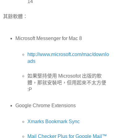
14
其餘軟體：
Microsoft Messenger for Mac 8
http://www.microsoft.com/mac/downlo
ads
如果堅持使用 Microsofot 出版的軟
體，那就安裝吧，但用起來不太方便
:P
Google Chrome Extensions
Xmarks Bookmark Sync
Mail Checker Plus for Google Mail™