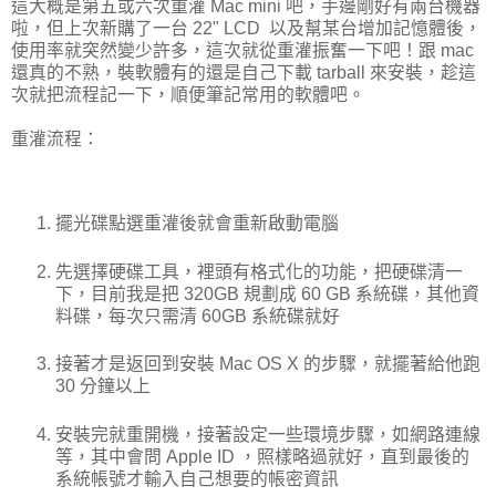
這大概是第五或六次重灌 Mac mini 吧，手邊剛好有兩台機器
啦，但上次新購了一台 22" LCD 以及幫某台增加記憶體後，
使用率就突然變少許多，這次就從重灌振奮一下吧！跟 mac
還真的不熟，裝軟體有的還是自己下載 tarball 來安裝，趁這
次就把流程記一下，順便筆記常用的軟體吧。
重灌流程：
擺光碟點選重灌後就會重新啟動電腦
先選擇硬碟工具，裡頭有格式化的功能，把硬碟清一
下，目前我是把 320GB 規劃成 60 GB 系統碟，其他資
料碟，每次只需清 60GB 系統碟就好
接著才是返回到安裝 Mac OS X 的步驟，就擺著給他跑
30 分鐘以上
安裝完就重開機，接著設定一些環境步驟，如網路連線
等，其中會問 Apple ID ，照樣略過就好，直到最後的
系統帳號才輸入自己想要的帳密資訊